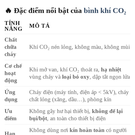
🔥
Đặc điểm nổi bật của
bình khí CO₂
TÍNH
MÔ TẢ
NĂNG
Chất
chữa
Khí CO₂ nén lỏng, không màu, không mùi
cháy
Cơ chế
Khi mở van, khí CO₂ thoát ra,
hạ nhiệt
hoạt
vùng cháy và
loại bỏ oxy
, dập tắt ngọn lửa
động
Ứng
Cháy điện (máy tính, điện áp < 5kV), cháy
dụng
chất lỏng (xăng, dầu…), phòng kín
Ưu
Không gây hư hại thiết bị,
không để lại
điểm
bụi/bột
, an toàn cho thiết bị điện
Không dùng nơi
kín hoàn toàn
có người
Hạn