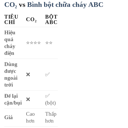
CO₂
vs
Bình bột chữa cháy ABC
TIÊU
BỘT
CO₂
CHÍ
ABC
Hiệu
quả
⭐⭐⭐⭐
⭐⭐
cháy
điện
Dùng
được
❌
✅
ngoài
trời
Để lại
✅
❌
cặn/bụi
(bột)
Cao
Thấp
Giá
hơn
hơn