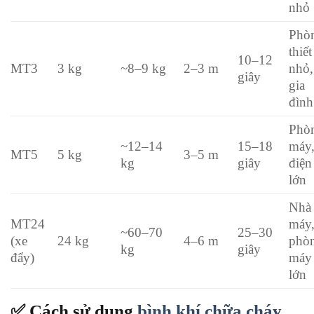
nhỏ
Phò
thiết
10–12
MT3
3 kg
~8–9 kg
2–3 m
nhỏ,
giây
gia
đình
Phò
~12–14
15–18
máy,
MT5
5 kg
3–5 m
kg
giây
điện
lớn
Nhà
MT24
máy
~60–70
25–30
(xe
24 kg
4–6 m
phò
kg
giây
đẩy)
máy
lớn
✅ Cách sử dụng
bình khí chữa cháy