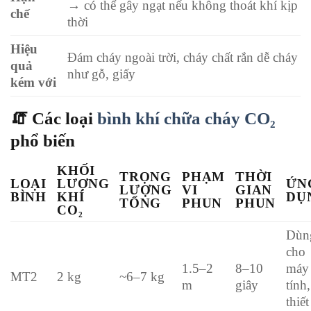
→ có thể gây ngạt nếu không thoát khí kịp
chế
thời
Hiệu
Đám cháy ngoài trời, cháy chất rắn dễ cháy
quả
như gỗ, giấy
kém với
🧯 Các loại
bình khí chữa cháy CO₂
phổ biến
KHỐI
TRỌNG
PHẠM
THỜI
LOẠI
LƯỢNG
ỨN
LƯỢNG
VI
GIAN
BÌNH
KHÍ
DỤ
TỔNG
PHUN
PHUN
CO₂
Dùn
cho
1.5–2
8–10
máy
MT2
2 kg
~6–7 kg
m
giây
tính,
thiết