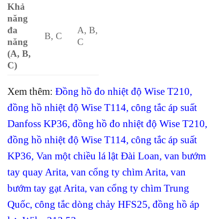
Khả
năng
đa
A, B,
B, C
năng
C
(A, B,
C)
Xem thêm:
Đồng hồ đo nhiệt độ Wise T210
,
đồng hồ nhiệt độ Wise T114
,
công tắc áp suất
Danfoss KP36
,
đồng hồ đo nhiệt độ Wise T210
,
đồng hồ nhiệt độ Wise T114
,
công tắc áp suất
KP36
,
Van một chiều lá lật Đài Loan
,
van bướm
tay quay Arita
, van cổng ty chìm Arita
,
van
bướm tay gạt Arita
,
van cổng ty chìm Trung
Quốc
,
công tắc dòng chảy HFS25
,
đồng hồ áp