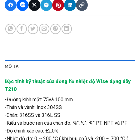
MÔ TẢ
Đặc tính kỹ thuật của đồng hồ nhiệt độ Wise dạng dây
T210
-Đường kính mặt: 75và 100 mm
-Thân và vành: Inox 304SS
-Chân: 316SS và 316L SS
-Kiểu và bước ren của chân đo: ⅜”, ½”, ¾” PT, NPT và PF
-Độ chính xác cao: ±2.0%
-Nhiệt độ đo: 0 ~ 200 °C ( khí hữu cơ ) và -200 ~ 700 °C (