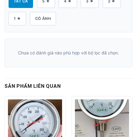
TẤT CẢ
5 ★
4 ★
3 ★
2 ★
1 ★
CÓ ẢNH
Chưa có đánh giá nào phù hợp với bộ lọc đã chọn.
SẢN PHẨM LIÊN QUAN