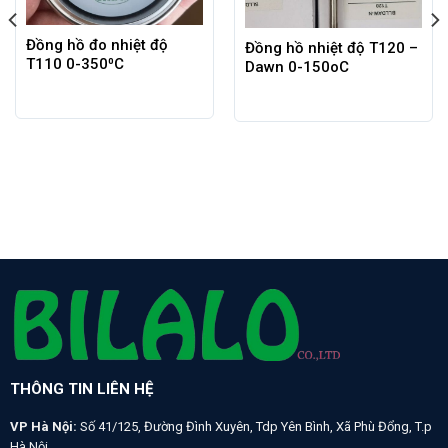
Đồng hồ đo nhiệt độ
Đồng hồ nhiệt độ T120 –
T110 0-350⁰C
Dawn 0-150oC
THÔNG TIN LIÊN HỆ
VP Hà Nội:
Số 41/125, Đường Đình Xuyên, Tdp Yên Bình, Xã Phù Đổng, T.p
Hà Nội.