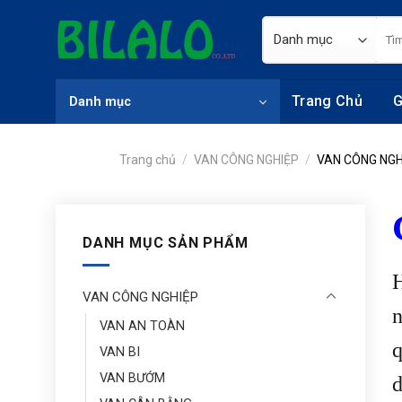
Skip
Tìm
to
kiếm
content
Trang Chủ
G
Danh mục
Trang chủ
/
VAN CÔNG NGHIỆP
/
VAN CÔNG NGH
DANH MỤC SẢN PHẨM
VAN CÔNG NGHIỆP
n
VAN AN TOÀN
q
VAN BI
VAN BƯỚM
d