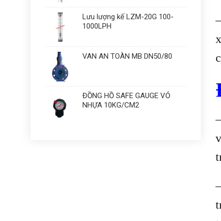
Lưu lượng kế LZM-20G 100-
1000LPH
x
c
VAN AN TOÀN MB DN50/80
ĐỒNG HỒ SAFE GAUGE VỎ
NHỰA 10KG/CM2
v
t
t