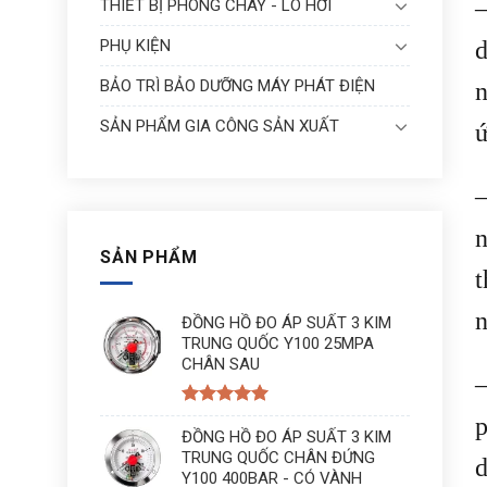
THIẾT BỊ PHÒNG CHÁY - LÒ HƠI
PHỤ KIỆN
d
BẢO TRÌ BẢO DƯỠNG MÁY PHÁT ĐIỆN
n
SẢN PHẨM GIA CÔNG SẢN XUẤT
ứ
n
SẢN PHẨM
t
n
ĐỒNG HỒ ĐO ÁP SUẤT 3 KIM
TRUNG QUỐC Y100 25MPA
CHÂN SAU
Được xếp
p
hạng
ĐỒNG HỒ ĐO ÁP SUẤT 3 KIM
5
5
sao
TRUNG QUỐC CHÂN ĐỨNG
d
Y100 400BAR - CÓ VÀNH