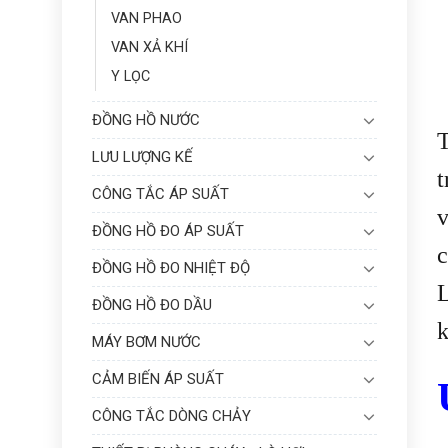
VAN PHAO
VAN XẢ KHÍ
Y LỌC
ĐỒNG HỒ NƯỚC
LƯU LƯỢNG KẾ
t
CÔNG TẮC ÁP SUẤT
v
ĐỒNG HỒ ĐO ÁP SUẤT
c
ĐỒNG HỒ ĐO NHIỆT ĐỘ
L
ĐỒNG HỒ ĐO DẦU
k
MÁY BƠM NƯỚC
CẢM BIẾN ÁP SUẤT
CÔNG TẮC DÒNG CHẢY