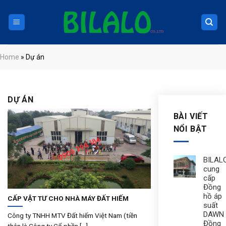
Skip
to
content
Home
»
Dự án
DỰ ÁN
BÀI VIẾT
NỔI BẬT
BILAL
cung
cấp
Đồng
hồ áp
CẤP VẬT TƯ CHO NHÀ MÁY ĐẤT HIẾM
suất
DAWN 
Công ty TNHH MTV Đất hiếm Việt Nam (tiền
Đồng