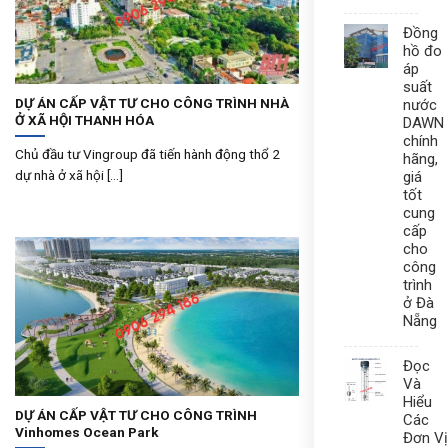
Đồng
hồ đo
áp
suất
DỰ ÁN CẤP VẬT TƯ CHO CÔNG TRÌNH NHÀ
nước
Ở XÃ HỘI THANH HÓA
DAWN
chính
Chủ đầu tư Vingroup đã tiến hành động thổ 2
hãng,
dự nhà ở xã hội [...]
giá
tốt
cung
cấp
cho
công
trình
ở Đà
Nẵng
Đọc
Và
Hiểu
DỰ ÁN CẤP VẬT TƯ CHO CÔNG TRÌNH
Các
Vinhomes Ocean Park
Đơn Vị