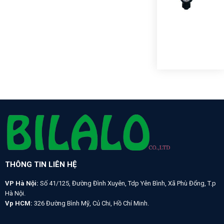
SAF
GAU
VỎ
NH
10K
THÔNG TIN LIÊN HỆ
VP Hà Nội:
Số 41/125, Đường Đình Xuyên, Tdp Yên Bình, Xã Phù Đổng, T.p
Hà Nội.
Vp HCM:
326 Đường Bình Mỹ, Củ Chi, Hồ Chí Minh.