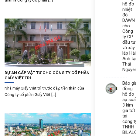
thân là Công ty Cổ phần [...]
hồ đo
nhiệt
độ
DAWN
cho
Công
ty CP
đầu tư
và xây
lắp Hải
Anh tạ
Thái
Nguyê
DỰ ÁN CẤP VẬT TƯ CHO CÔNG TY CỔ PHẦN
GIẤY VIỆT TRÌ
Báo gi
Nhà máy Giấy Việt trì trước đây, tiền thân của
đồng
hồ đo
Công ty cổ phần Giấy Việt [...]
áp suấ
3 kim
giá tốt
tại
công t
TNHH
BILAL