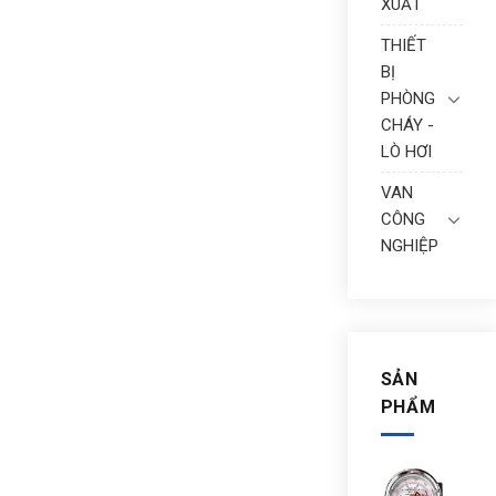
XUẤT
THIẾT
BỊ
PHÒNG
CHÁY -
LÒ HƠI
VAN
CÔNG
NGHIỆP
SẢN
PHẨM
ĐỒ
HỒ