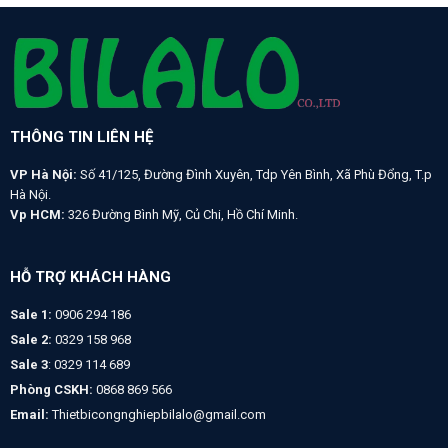
THÔNG TIN LIÊN HỆ
VP Hà Nội:
Số 41/125, Đường Đình Xuyên, Tdp Yên Bình, Xã Phù Đổng, T.p
Hà Nội.
Vp HCM:
326 Đường Bình Mỹ, Củ Chi, Hồ Chí Minh.
HỖ TRỢ KHÁCH HÀNG
Sale 1:
0906 294 186
Sale 2:
0329 158 968
Sale 3
: 0329 114 689
Phòng CSKH:
0868 869 566
Email:
Thietbicongnghiepbilalo@gmail.com