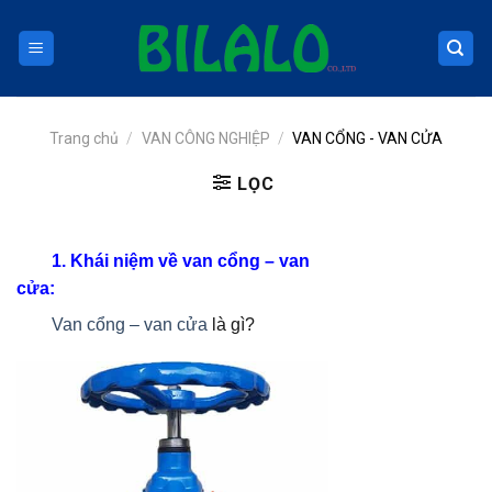
Skip
to
content
Trang chủ
/
VAN CÔNG NGHIỆP
/
VAN CỔNG - VAN CỬA
LỌC
1. Khái niệm về van cổng – van
cửa:
Van cổng – van cửa
là gì?