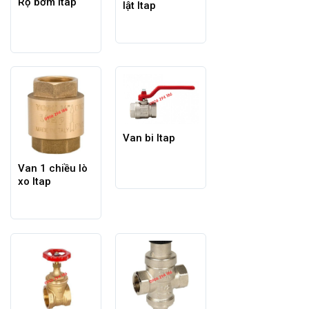
Rọ bơm Itap
lật Itap
Van bi Itap
Van 1 chiều lò
xo Itap