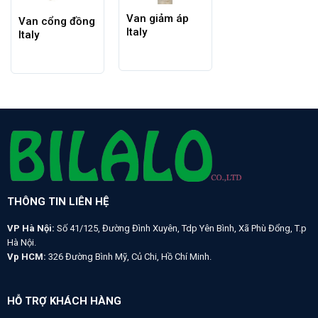
Van giảm áp
Van cổng đồng
Italy
Italy
THÔNG TIN LIÊN HỆ
VP Hà Nội:
Số 41/125, Đường Đình Xuyên, Tdp Yên Bình, Xã Phù Đổng, T.p
Hà Nội.
Vp HCM:
326 Đường Bình Mỹ, Củ Chi, Hồ Chí Minh.
HỖ TRỢ KHÁCH HÀNG