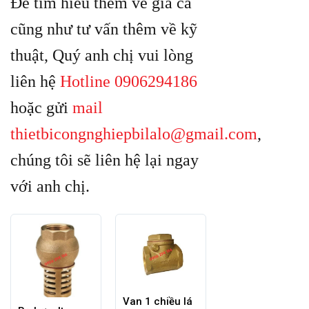
Để tìm hiểu thêm về giá cả
cũng như tư vấn thêm về kỹ
thuật, Quý anh chị vui lòng
liên hệ
Hotline 0906294186
hoặc gửi
mail
thietbicongnghiepbilalo@gmail.com
,
chúng tôi sẽ liên hệ lại ngay
với anh chị.
Van 1 chiều lá