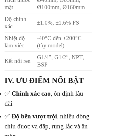
mặt
Ø100mm, Ø160mm
Độ chính
±1.0%, ±1.6% FS
xác
Nhiệt độ
-40°C đến +200°C
làm việc
(tùy model)
G1/4″, G1/2″, NPT,
Kết nối ren
BSP
IV. ƯU ĐIỂM NỔI BẬT
✅
Chính xác cao
, ổn định lâu
dài
✅
Độ bền vượt trội
, nhiều dòng
chịu được va đập, rung lắc và ăn