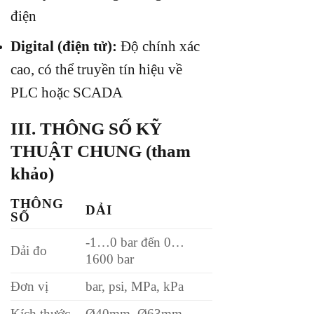
điện
Digital (điện tử):
Độ chính xác
cao, có thể truyền tín hiệu về
PLC hoặc SCADA
III. THÔNG SỐ KỸ
THUẬT CHUNG (tham
khảo)
THÔNG
DẢI
SỐ
-1…0 bar đến 0…
Dải đo
1600 bar
Đơn vị
bar, psi, MPa, kPa
Kích thước
Ø40mm, Ø63mm,