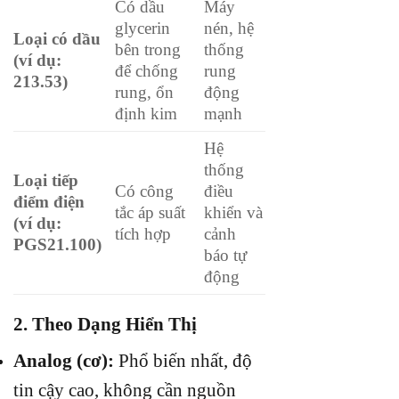
Có dầu
Máy
glycerin
nén, hệ
Loại có dầu
bên trong
thống
(ví dụ:
để chống
rung
213.53)
rung, ổn
động
định kim
mạnh
Hệ
thống
Loại tiếp
Có công
điều
điểm điện
tắc áp suất
khiển và
(ví dụ:
tích hợp
cảnh
PGS21.100)
báo tự
động
2.
Theo Dạng Hiển Thị
Analog (cơ):
Phổ biến nhất, độ
tin cậy cao, không cần nguồn