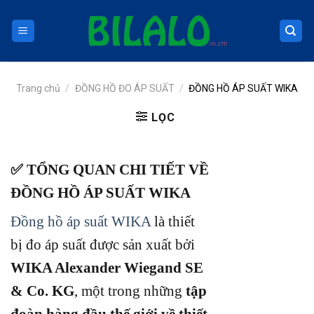
Skip
to
content
Trang chủ
/
ĐỒNG HỒ ĐO ÁP SUẤT
/
ĐỒNG HỒ ÁP SUẤT WIKA
LỌC
✅ TỔNG QUAN CHI TIẾT VỀ
ĐỒNG HỒ ÁP SUẤT WIKA
Đồng hồ áp suất WIKA
là thiết
bị đo áp suất được sản xuất bởi
WIKA Alexander Wiegand SE
& Co. KG
, một trong những
tập
đoàn hàng đầu thế giới về thiết