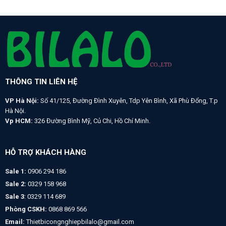
THÔNG TIN LIÊN HỆ
VP Hà Nội:
Số 41/125, Đường Đình Xuyên, Tdp Yên Bình, Xã Phù Đổng, T.p
Hà Nội.
Vp HCM:
326 Đường Bình Mỹ, Củ Chi, Hồ Chí Minh.
HỖ TRỢ KHÁCH HÀNG
Sale 1:
0906 294 186
Sale 2:
0329 158 968
Sale 3
: 0329 114 689
Phòng CSKH:
0868 869 566
Email:
Thietbicongnghiepbilalo@gmail.com