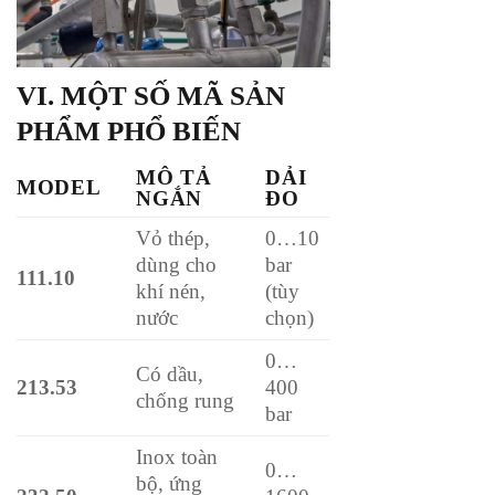
VI. MỘT SỐ MÃ SẢN
PHẨM PHỔ BIẾN
MÔ TẢ
DẢI
MODEL
NGẮN
ĐO
Vỏ thép,
0…10
dùng cho
bar
111.10
khí nén,
(tùy
nước
chọn)
0…
Có dầu,
213.53
400
chống rung
bar
Inox toàn
0…
bộ, ứng