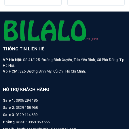
THÔNG TIN LIÊN HỆ
VP Hà Nội:
Số 41/125, Đường Đình Xuyên, Tdp Yên Bình, Xã Phù Đổng, T.p
Hà Nội.
Vp HCM:
326 Đường Bình Mỹ, Củ Chi, Hồ Chí Minh.
HỖ TRỢ KHÁCH HÀNG
Sale 1:
0906 294 186
Sale 2:
0329 158 968
Sale 3
: 0329 114 689
Phòng CSKH:
0868 869 566