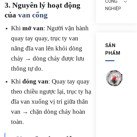
CÔNG
3. Nguyên lý hoạt động
NGHIỆP
của
van cổng
Khi
mở van
: Người vận hành
quay tay quay, trục ty van
SẢN
nâng đĩa van lên khỏi dòng
PHẨM
chảy → dòng chảy được lưu
thông tự do.
ĐỒ
HỒ
Khi
đóng van
: Quay tay quay
ĐO
ÁP
theo chiều ngược lại, trục ty hạ
SUẤ
đĩa van xuống vị trí giữa thân
3
KIM
van → chặn dòng chảy hoàn
TRU
QUỐ
toàn.
Y10
25M
CH