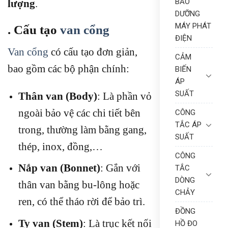
BẢO
lượng
.
DƯỠNG
MÁY PHÁT
. Cấu tạo
van cổng
ĐIỆN
Van cổng
có cấu tạo đơn giản,
CẢM
bao gồm các bộ phận chính:
BIẾN
ÁP
SUẤT
Thân van (Body)
: Là phần vỏ
ngoài bảo vệ các chi tiết bên
CÔNG
TẮC ÁP
trong, thường làm bằng gang,
SUẤT
thép, inox, đồng,…
CÔNG
Nắp van (Bonnet)
: Gắn với
TẮC
DÒNG
thân van bằng bu-lông hoặc
CHẢY
ren, có thể tháo rời để bảo trì.
ĐỒNG
Ty van (Stem)
: Là trục kết nối
HỒ ĐO