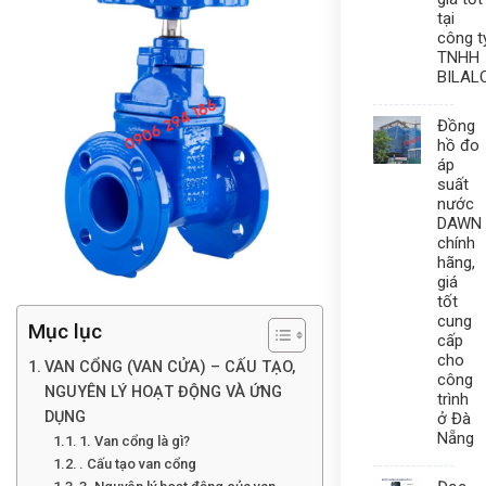
tại
công t
TNHH
BILAL
Đồng
hồ đo
áp
suất
nước
DAWN
chính
hãng,
giá
tốt
cung
Mục lục
cấp
cho
VAN CỔNG (VAN CỬA) – CẤU TẠO,
công
NGUYÊN LÝ HOẠT ĐỘNG VÀ ỨNG
trình
DỤNG
ở Đà
Nẵng
1. Van cổng là gì?
. Cấu tạo van cổng