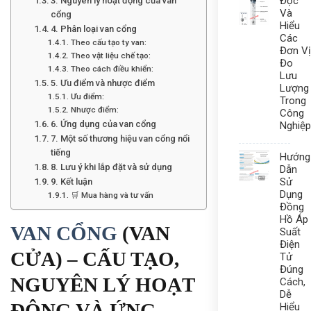
Đọc
3. Nguyên lý hoạt động của van
Và
cổng
Hiểu
4. Phân loại van cổng
Các
Theo cấu tạo ty van:
Đơn Vị
Theo vật liệu chế tạo:
Đo
Theo cách điều khiển:
Lưu
5. Ưu điểm và nhược điểm
Lượng
Ưu điểm:
Trong
Nhược điểm:
Công
6. Ứng dụng của van cổng
Nghiệp
7. Một số thương hiệu van cổng nổi
tiếng
Hướng
8. Lưu ý khi lắp đặt và sử dụng
Dẫn
Sử
9. Kết luận
Dụng
🛒 Mua hàng và tư vấn
Đồng
Hồ Áp
VAN CỔNG
(VAN
Suất
Điện
CỬA) – CẤU TẠO,
Tử
Đúng
NGUYÊN LÝ HOẠT
Cách,
Dễ
ĐỘNG VÀ ỨNG
Hiểu