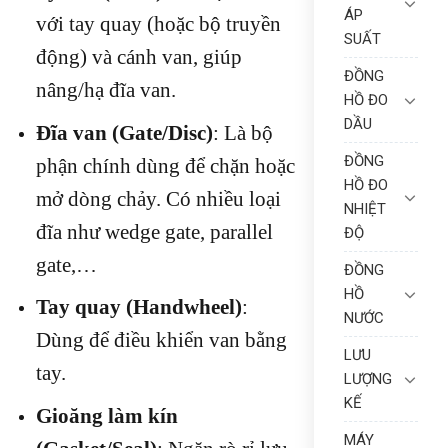
ÁP
với tay quay (hoặc bộ truyền
SUẤT
động) và cánh van, giúp
ĐỒNG
nâng/hạ đĩa van.
HỒ ĐO
DẦU
Đĩa van (Gate/Disc)
: Là bộ
ĐỒNG
phận chính dùng để chặn hoặc
HỒ ĐO
mở dòng chảy. Có nhiều loại
NHIỆT
đĩa như wedge gate, parallel
ĐỘ
gate,…
ĐỒNG
HỒ
Tay quay (Handwheel)
:
NƯỚC
Dùng để điều khiển van bằng
LƯU
tay.
LƯỢNG
KẾ
Gioăng làm kín
MÁY