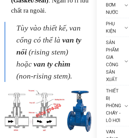
(Gasket/Seal)
: Ngăn rò rỉ lưu
BƠM
chất ra ngoài.
NƯỚC
PHỤ
Tùy vào thiết kế, van
KIỆN
cổng có thể là
van ty
SẢN
PHẨM
nổi
(
rising stem
)
GIA
hoặc
van ty chìm
CÔNG
SẢN
(
non-rising stem
).
XUẤT
THIẾT
BỊ
PHÒNG
CHÁY -
LÒ HƠI
VAN