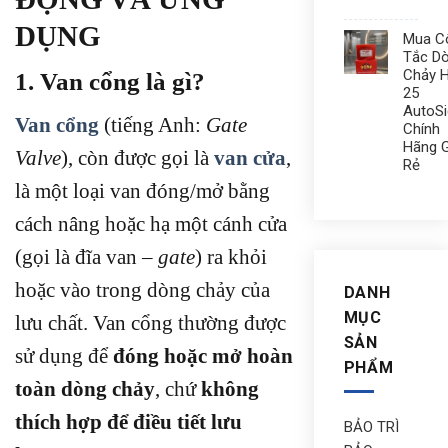
DỤNG
Mua C
Tắc D
Chảy 
1. Van cổng là gì?
25
AutoS
Van cổng
(tiếng Anh:
Gate
Chính
Hãng G
Valve
), còn được gọi là
van cửa
,
Rẻ
là một loại van đóng/mở bằng
cách nâng hoặc hạ một cánh cửa
(gọi là đĩa van –
gate
) ra khỏi
hoặc vào trong dòng chảy của
DANH
MỤC
lưu chất. Van cổng thường được
SẢN
sử dụng để
đóng hoặc mở hoàn
PHẨM
toàn dòng chảy
, chứ
không
thích hợp để điều tiết lưu
BẢO TRÌ