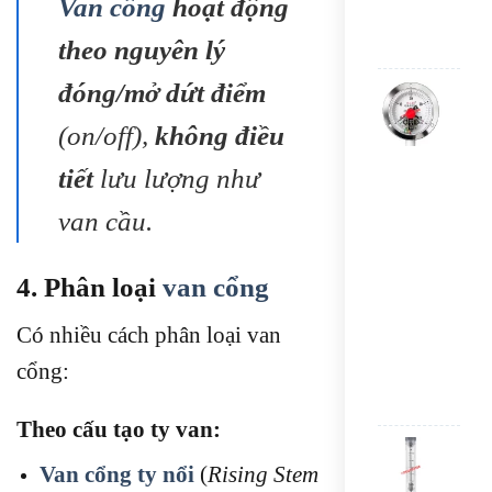
Van cổng
hoạt động
SAU
theo nguyên lý
Đượ
đóng/mở dứt điểm
hạn
ĐỒ
sao
HỒ
(on/off),
không điều
ĐO
ÁP
SUẤ
tiết
lưu lượng như
3
KIM
van cầu.
TRU
QUỐ
CH
4. Phân loại
van cổng
ĐỨ
Y10
Có nhiều cách phân loại van
400
-
cổng:
CÓ
VÀN
Theo cấu tạo ty van:
Lưu
lượ
Van cổng ty nổi
(
Rising Stem
kế