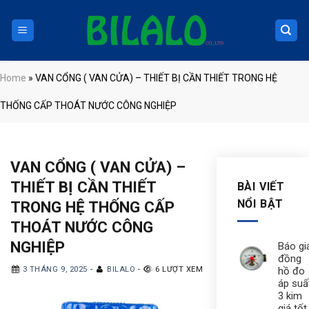
Skip
to
content
Home
»
VAN CỔNG ( VAN CỬA) – THIẾT BỊ CẦN THIẾT TRONG HỆ
THỐNG CẤP THOÁT NƯỚC CÔNG NGHIỆP
VAN CỔNG ( VAN CỬA) –
THIẾT BỊ CẦN THIẾT
BÀI VIẾT
NỔI BẬT
TRONG HỆ THỐNG CẤP
THOÁT NƯỚC CÔNG
NGHIỆP
Báo gi
đồng
hồ đo
3 THÁNG 9, 2025
-
BILALO
-
6 LƯỢT XEM
áp suấ
3 kim
giá tốt