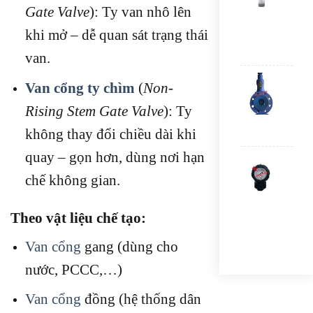
Gate Valve
): Ty van nhô lên
LZM
20G
khi mở – dễ quan sát trạng thái
100
100
van.
VAN
Van cổng ty chìm
(
Non-
AN
TOÀ
Rising Stem Gate Valve
): Ty
MB
DN5
không thay đổi chiều dài khi
quay – gọn hơn, dùng nơi hạn
ĐỒ
HỒ
chế không gian.
SAF
GAU
VỎ
Theo vật liệu chế tạo:
NH
10K
Van cổng
gang (dùng cho
nước, PCCC,…)
Van cổng
đồng (hệ thống dân