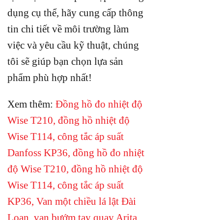
dụng cụ thể, hãy cung cấp thông
tin chi tiết về môi trường làm
việc và yêu cầu kỹ thuật, chúng
tôi sẽ giúp bạn chọn lựa sản
phẩm phù hợp nhất!
Xem thêm:
Đồng hồ đo nhiệt độ
Wise T210
,
đồng hồ nhiệt độ
Wise T114
,
công tắc áp suất
Danfoss KP36
,
đồng hồ đo nhiệt
độ Wise T210
,
đồng hồ nhiệt độ
Wise T114
,
công tắc áp suất
KP36
,
Van một chiều lá lật Đài
Loan
,
van bướm tay quay Arita
,