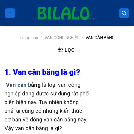
Skip
to
content
Trang chủ
/
VAN CÔNG NGHIỆP
/
VAN CÂN BẰNG
LỌC
1. Van cân b
ằng là gì?
Van cân b
ằ
ng
là loại van công
nghiệp đang được sử dụng rất phổ
biến hiện nay. Tuy nhiên không
phải ai cũng có những kiến thức
cơ bản về dòng van cân bằng này.
Vậy van cân bằng là gì?