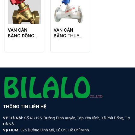
VAN CÂN
VAN CÂN
BẰNG ĐỒNG
BẰNG THỤY
NỐI REN
ĐIỂN
THÔNG TIN LIÊN HỆ
VP Hà Nội:
Số 41/125, Đường Đình Xuyên, Tdp Yên Bình, Xã Phù Đổng, T.p
Hà Nội.
Vp HCM:
326 Đường Bình Mỹ, Củ Chi, Hồ Chí Minh.