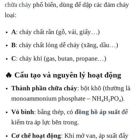
chữa cháy
phổ biến, dùng để dập các đám cháy
loại:
A
: cháy chất rắn (gỗ, vải, giấy…)
B
: cháy chất lỏng dễ cháy (xăng, dầu…)
C
: cháy khí (gas, butan, propane…)
🔥 Cấu tạo và nguyên lý hoạt động
Thành phần chữa cháy
: bột khô (thường là
monoammonium phosphate – NH₄H₂PO₄).
Vỏ bình
: bằng thép, có
đồng hồ áp suất
để
kiểm tra áp lực bên trong.
Cơ chế hoạt động
: Khi mở van, áp suất đẩy