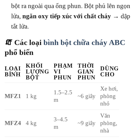
bột ra ngoài qua ống phun. Bột phủ lên ngọn
lửa,
ngăn oxy tiếp xúc với chất cháy
→ dập
tắt lửa.
🧯 Các loại
bình bột chữa cháy ABC
phổ biến
KHỐI
PHẠM
THỜI
LOẠI
DÙNG
LƯỢNG
VI
GIAN
BÌNH
CHO
BỘT
PHUN
PHUN
Xe hơi,
1.5–2.5
MFZ1
1 kg
~6 giây
phòng
m
nhỏ
Văn
3–4.5
MFZ4
4 kg
~9 giây
phòng,
m
nhà