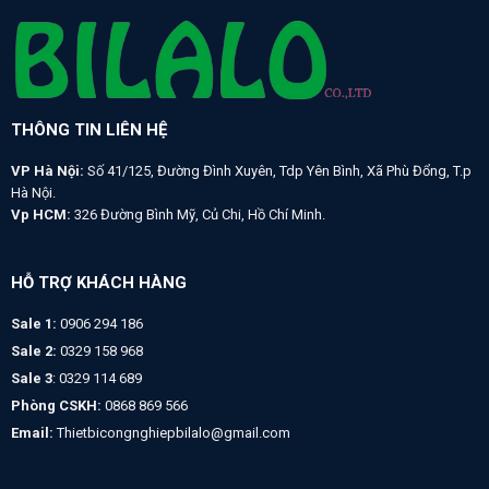
THÔNG TIN LIÊN HỆ
VP Hà Nội:
Số 41/125, Đường Đình Xuyên, Tdp Yên Bình, Xã Phù Đổng, T.p
Hà Nội.
Vp HCM:
326 Đường Bình Mỹ, Củ Chi, Hồ Chí Minh.
HỖ TRỢ KHÁCH HÀNG
Sale 1:
0906 294 186
Sale 2:
0329 158 968
Sale 3
: 0329 114 689
Phòng CSKH:
0868 869 566
Email:
Thietbicongnghiepbilalo@gmail.com