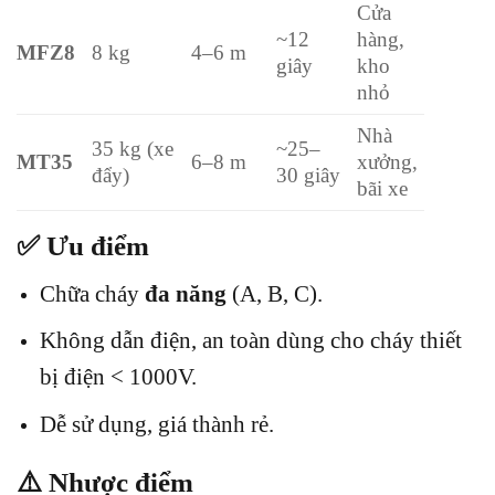
Cửa
~12
hàng,
MFZ8
8 kg
4–6 m
giây
kho
nhỏ
Nhà
35 kg (xe
~25–
MT35
6–8 m
xưởng,
đẩy)
30 giây
bãi xe
✅ Ưu điểm
Chữa cháy
đa năng
(A, B, C).
Không dẫn điện, an toàn dùng cho cháy thiết
bị điện < 1000V.
Dễ sử dụng, giá thành rẻ.
⚠️ Nhược điểm