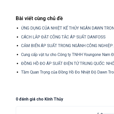
Bài viết cùng chủ đề
ỨNG DỤNG CỦA NHIỆT KẾ THỦY NGÂN DAWN TRO
CÁCH LẮP ĐẶT CÔNG TẮC ÁP SUẤT DANFOSS
CẢM BIẾN ÁP SUẤT TRONG NGÀNH CÔNG NGHIỆP: 
Cung cấp vật tư cho Công ty TNHH Youngone Nam Đ
ĐỒNG HỒ ĐO ÁP SUẤT ĐIỆN TỬ TRUNG QUỐC: NHỎ
Tầm Quan Trọng của Đồng Hồ Đo Nhiệt Độ Dawn Tr
0 đánh giá cho Kính Thủy