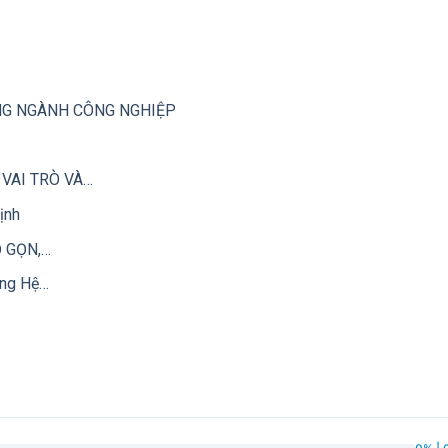
NG NGÀNH CÔNG NGHIỆP
VAI TRÒ VÀ…
ịnh
 GỌN,…
ong Hệ…