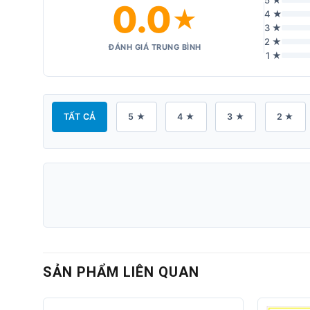
5 ★
0.0
★
4 ★
3 ★
2 ★
ĐÁNH GIÁ TRUNG BÌNH
1 ★
TẤT CẢ
5 ★
4 ★
3 ★
2 ★
SẢN PHẨM LIÊN QUAN