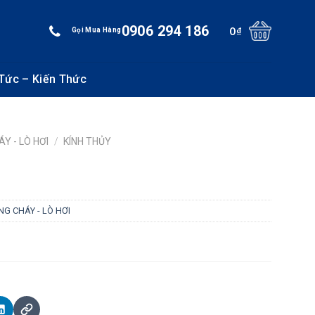
0906 294 186
0
₫
Gọi Mua Hàng
 Tức – Kiến Thức
Y - LÒ HƠI
/
KÍNH THỦY
NG CHÁY - LÒ HƠI