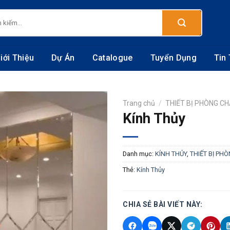
:
iới Thiệu
Dự Án
Catalogue
Tuyển Dụng
Tin
Trang chủ
/
THIẾT BỊ PHÒNG CHÁ
Kính Thủy
Danh mục:
KÍNH THỦY
,
THIẾT BỊ PHÒ
Thẻ:
Kính Thủy
CHIA SẺ BÀI VIẾT NÀY: