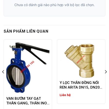
Chưa có đánh giá nào phù hợp với bộ lọc đã chọn.
SẢN PHẨM LIÊN QUAN
Y LỌC THÂN ĐỒNG NỐI
REN ARITA DN15, DN20,
DN25, DN40,…. DN100
Liên hệ
VAN BƯỚM TAY GẠT
THÂN GANG, THÂN INOX
ARITA