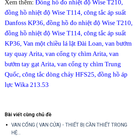
Xem thêm:
Đồng hồ đo nhiệt độ Wise T210
,
đồng hồ nhiệt độ Wise T114
,
công tắc áp suất
Danfoss KP36
,
đồng hồ đo nhiệt độ Wise T210
,
đồng hồ nhiệt độ Wise T114
,
công tắc áp suất
KP36
,
Van một chiều lá lật Đài Loan
,
van bướm
tay quay Arita
, van cổng ty chìm Arita
,
van
bướm tay gạt Arita
,
van cổng ty chìm Trung
Quốc
,
công tắc dòng chảy HFS25
,
đồng hồ áp
lực Wika 213.53
Bài viết cùng chủ đề
VAN CỔNG ( VAN CỬA) - THIẾT BỊ CẦN THIẾT TRONG
HỆ…