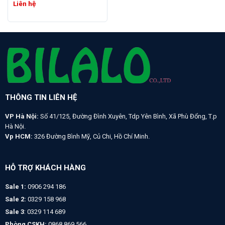
Liên hệ
THÔNG TIN LIÊN HỆ
VP Hà Nội:
Số 41/125, Đường Đình Xuyên, Tdp Yên Bình, Xã Phù Đổng, T.p
Hà Nội.
Vp HCM:
326 Đường Bình Mỹ, Củ Chi, Hồ Chí Minh.
HỖ TRỢ KHÁCH HÀNG
Sale 1:
0906 294 186
Sale 2:
0329 158 968
Sale 3
: 0329 114 689
Phòng CSKH:
0868 869 566