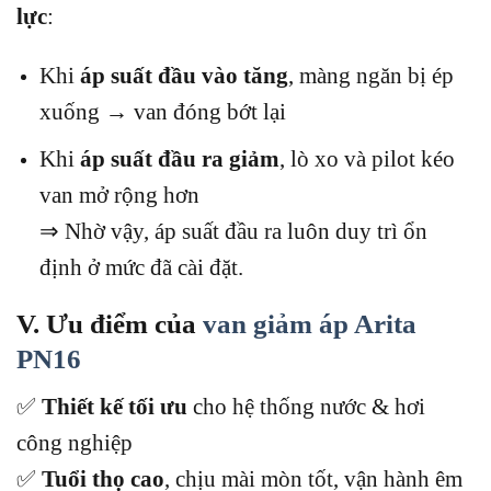
lực
:
Khi
áp suất đầu vào tăng
, màng ngăn bị ép
xuống → van đóng bớt lại
Khi
áp suất đầu ra giảm
, lò xo và pilot kéo
van mở rộng hơn
⇒ Nhờ vậy, áp suất đầu ra luôn duy trì ổn
định ở mức đã cài đặt.
V. Ưu điểm của
van giảm áp Arita
PN16
✅
Thiết kế tối ưu
cho hệ thống nước & hơi
công nghiệp
✅
Tuổi thọ cao
, chịu mài mòn tốt, vận hành êm