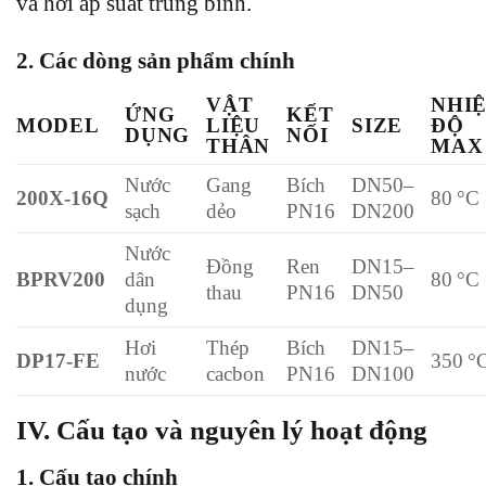
và hơi áp suất trung bình.
2. Các dòng sản phẩm chính
VẬT
NHI
ỨNG
KẾT
MODEL
LIỆU
SIZE
ĐỘ
DỤNG
NỐI
THÂN
MAX
Nước
Gang
Bích
DN50–
200X‑16Q
80 °C
sạch
dẻo
PN16
DN200
Nước
Đồng
Ren
DN15–
BPRV200
dân
80 °C
thau
PN16
DN50
dụng
Hơi
Thép
Bích
DN15–
DP17‑FE
350 °
nước
cacbon
PN16
DN100
IV. Cấu tạo và nguyên lý hoạt động
1. Cấu tạo chính