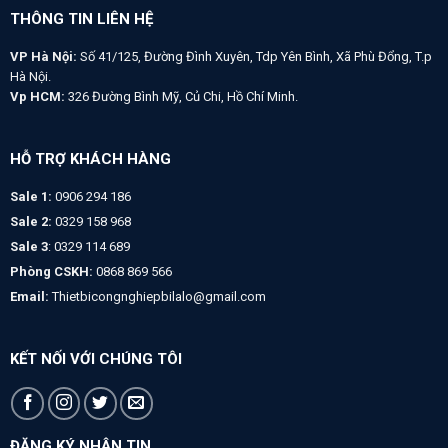
THÔNG TIN LIÊN HỆ
VP Hà Nội:
Số 41/125, Đường Đình Xuyên, Tdp Yên Bình, Xã Phù Đổng, T.p
Hà Nội.
Vp HCM:
326 Đường Bình Mỹ, Củ Chi, Hồ Chí Minh.
HỖ TRỢ KHÁCH HÀNG
Sale 1:
0906 294 186
Sale 2:
0329 158 968
Sale 3
: 0329 114 689
Phòng CSKH:
0868 869 566
Email:
Thietbicongnghiepbilalo@gmail.com
KẾT NỐI VỚI CHÚNG TÔI
ĐĂNG KÝ NHẬN TIN