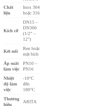
Chất
Inox 304
liệu
hoặc 316
DN15 –
DN300
Kích cỡ
(1/2” –
12”)
Ren hoặc
Kết nối
mặt bích
Áp suất
PN10 –
làm việc
PN16
Nhiệt
-10°C
độ làm
đến
việc
180°C
Thương
ARITA
hiệu