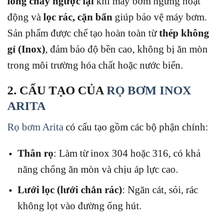
lỏng chảy ngược lại
khi máy bơm ngừng hoạt
động và
lọc rác, cặn bẩn
giúp bảo vệ máy bơm.
Sản phẩm được chế tạo hoàn toàn từ
thép không
gỉ (Inox)
, đảm bảo độ bền cao, không bị ăn mòn
trong môi trường hóa chất hoặc nước biển.
2. CẤU TẠO CỦA
RỌ BƠM INOX
ARITA
Rọ bơm Arita
có cấu tạo gồm các bộ phận chính:
Thân rọ
: Làm từ inox 304 hoặc 316, có khả
năng chống ăn mòn và chịu áp lực cao.
Lưới lọc (lưới chắn rác)
: Ngăn cát, sỏi, rác
không lọt vào đường ống hút.