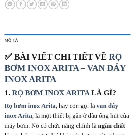
MÔ TẢ
✅ BÀI VIẾT CHI TIẾT VỀ
RỌ
BƠM INOX ARITA
–
VAN ĐÁY
INOX ARITA
1.
RỌ BƠM INOX ARITA
LÀ GÌ?
Rọ bơm inox Arita
, hay còn gọi là
van đáy
inox Arita
, là một thiết bị gắn ở đầu ống hút của
máy bơm. Nó có chức năng chính là
ngăn chất