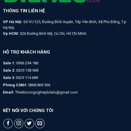
THÔNG TIN LIÊN HỆ
VP Hà Nội:
Số 41/125, Đường Đình Xuyên, Tdp Yên Bình, Xã Phù Đổng, T.p
Hà Nội.
Vp HCM:
326 Đường Bình Mỹ, Củ Chi, Hồ Chí Minh.
HỖ TRỢ KHÁCH HÀNG
Sale 1:
0906 294 186
Sale 2:
0329 158 968
Sale 3
: 0329 114 689
Phòng CSKH:
0868 869 566
Email:
Thietbicongnghiepbilalo@gmail.com
KẾT NỐI VỚI CHÚNG TÔI