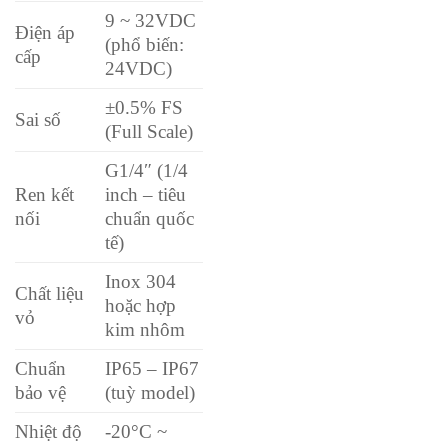
9 ~ 32VDC
Điện áp
(phổ biến:
cấp
24VDC)
±0.5% FS
Sai số
(Full Scale)
G1/4″ (1/4
Ren kết
inch – tiêu
nối
chuẩn quốc
tế)
Inox 304
Chất liệu
hoặc hợp
vỏ
kim nhôm
Chuẩn
IP65 – IP67
bảo vệ
(tuỳ model)
Nhiệt độ
-20°C ~