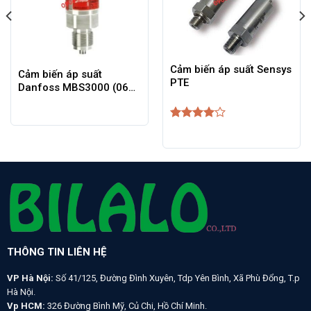
Cảm biến áp suất Sensys
Cảm biến áp suất
PTE
Danfoss MBS3000 (060-
G1124) 0-6bar
Được
xếp hạng
4
5 sao
THÔNG TIN LIÊN HỆ
VP Hà Nội:
Số 41/125, Đường Đình Xuyên, Tdp Yên Bình, Xã Phù Đổng, T.p
Hà Nội.
Vp HCM:
326 Đường Bình Mỹ, Củ Chi, Hồ Chí Minh.