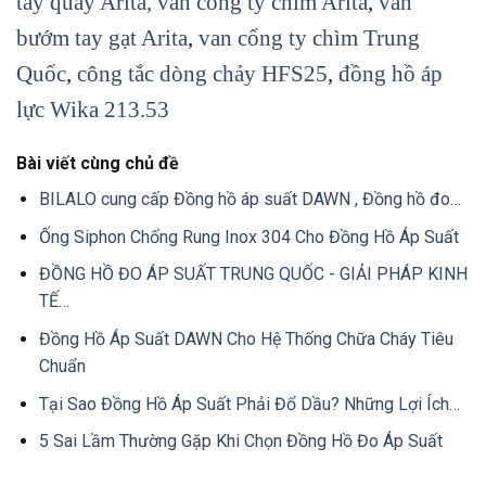
tay quay Arita
, van cổng ty chìm Arita
,
van
bướm tay gạt Arita
,
van cổng ty chìm Trung
Quốc
,
công tắc dòng chảy HFS25
,
đồng hồ áp
lực Wika 213.53
Bài viết cùng chủ đề
BILALO cung cấp Đồng hồ áp suất DAWN , Đồng hồ đo…
Ống Siphon Chống Rung Inox 304 Cho Đồng Hồ Áp Suất
ĐỒNG HỒ ĐO ÁP SUẤT TRUNG QUỐC - GIẢI PHÁP KINH
TẾ…
Đồng Hồ Áp Suất DAWN Cho Hệ Thống Chữa Cháy Tiêu
Chuẩn
Tại Sao Đồng Hồ Áp Suất Phải Đổ Dầu? Những Lợi Ích…
5 Sai Lầm Thường Gặp Khi Chọn Đồng Hồ Đo Áp Suất