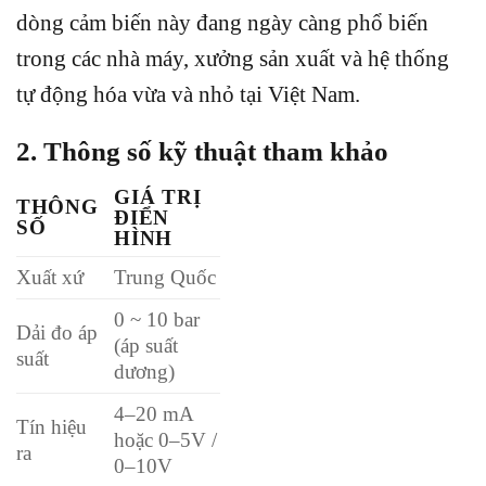
dòng cảm biến này đang ngày càng phổ biến
trong các nhà máy, xưởng sản xuất và hệ thống
tự động hóa vừa và nhỏ tại Việt Nam.
2. Thông số kỹ thuật tham khảo
GIÁ TRỊ
THÔNG
ĐIỂN
SỐ
HÌNH
Xuất xứ
Trung Quốc
0 ~ 10 bar
Dải đo áp
(áp suất
suất
dương)
4–20 mA
Tín hiệu
hoặc 0–5V /
ra
0–10V