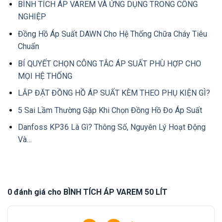
BÌNH TÍCH ÁP VAREM VÀ ỨNG DỤNG TRONG CÔNG
NGHIỆP
Đồng Hồ Áp Suất DAWN Cho Hệ Thống Chữa Cháy Tiêu
Chuẩn
BÍ QUYẾT CHỌN CÔNG TẮC ÁP SUẤT PHÙ HỢP CHO
MỌI HỆ THỐNG
LẮP ĐẶT ĐỒNG HỒ ÁP SUẤT KÈM THEO PHỤ KIỆN GÌ?
5 Sai Lầm Thường Gặp Khi Chọn Đồng Hồ Đo Áp Suất
Danfoss KP36 Là Gì? Thông Số, Nguyên Lý Hoạt Động
Và…
0 đánh giá cho BÌNH TÍCH ÁP VAREM 50 LÍT