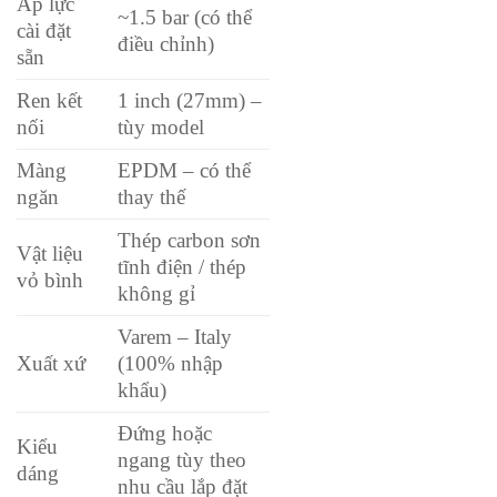
Áp lực
~1.5 bar (có thể
cài đặt
điều chỉnh)
sẵn
Ren kết
1 inch (27mm) –
nối
tùy model
Màng
EPDM – có thể
ngăn
thay thế
Thép carbon sơn
Vật liệu
tĩnh điện / thép
vỏ bình
không gỉ
Varem – Italy
Xuất xứ
(100% nhập
khẩu)
Đứng hoặc
Kiểu
ngang tùy theo
dáng
nhu cầu lắp đặt