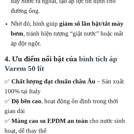
đẩy nước ra ngoài, tạo áp lực ổn định cho
đường ống.
Nhờ đó, bình giúp
giảm số lần bật/tắt máy
bơm
, tránh hiện tượng “giật nước” hoặc mất
áp đột ngột.
4. Ưu điểm nổi bật của
bình tích áp
Varem 50 lít
✅
Chất lượng đạt chuẩn châu Âu
– Sản xuất
100% tại Italy
✅
Độ bền cao
, hoạt động ổn định trong thời
gian dài
✅
Màng cao su EPDM an toàn
cho nước sinh
hoạt, dễ thay thế