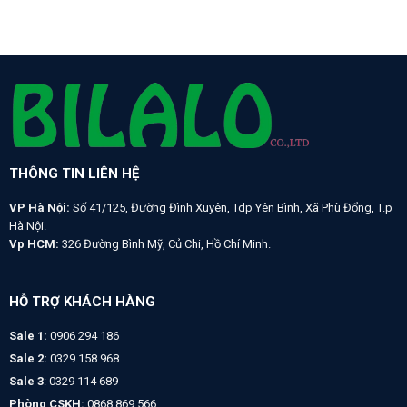
THÔNG TIN LIÊN HỆ
VP Hà Nội:
Số 41/125, Đường Đình Xuyên, Tdp Yên Bình, Xã Phù Đổng, T.p
Hà Nội.
Vp HCM:
326 Đường Bình Mỹ, Củ Chi, Hồ Chí Minh.
HỖ TRỢ KHÁCH HÀNG
Sale 1:
0906 294 186
Sale 2:
0329 158 968
Sale 3
: 0329 114 689
Phòng CSKH:
0868 869 566