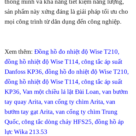
thông minh và khả năng tiết kiệm năng lượng,
sản phẩm này xứng đáng là giải pháp tối ưu cho
mọi công trình từ dân dụng đến công nghiệp.
Xem thêm:
Đồng hồ đo nhiệt độ Wise T210
,
đồng hồ nhiệt độ Wise T114
,
công tắc áp suất
Danfoss KP36
,
đồng hồ đo nhiệt độ Wise T210
,
đồng hồ nhiệt độ Wise T114
,
công tắc áp suất
KP36
,
Van một chiều lá lật Đài Loan
,
van bướm
tay quay Arita
, van cổng ty chìm Arita
,
van
bướm tay gạt Arita
,
van cổng ty chìm Trung
Quốc
,
công tắc dòng chảy HFS25
,
đồng hồ áp
lực Wika 213.53