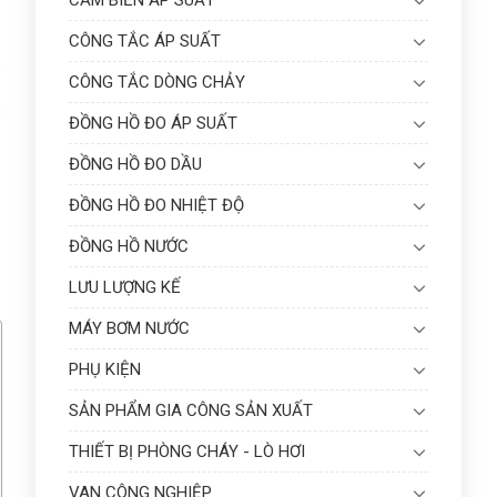
CẢM BIẾN ÁP SUẤT
CÔNG TẮC ÁP SUẤT
CÔNG TẮC DÒNG CHẢY
ĐỒNG HỒ ĐO ÁP SUẤT
ĐỒNG HỒ ĐO DẦU
ĐỒNG HỒ ĐO NHIỆT ĐỘ
ĐỒNG HỒ NƯỚC
LƯU LƯỢNG KẾ
MÁY BƠM NƯỚC
PHỤ KIỆN
SẢN PHẨM GIA CÔNG SẢN XUẤT
THIẾT BỊ PHÒNG CHÁY - LÒ HƠI
VAN CÔNG NGHIỆP