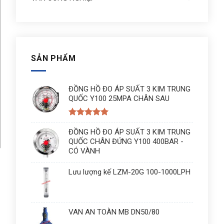
SẢN PHẨM
ĐỒNG HỒ ĐO ÁP SUẤT 3 KIM TRUNG
QUỐC Y100 25MPA CHÂN SAU
Được xếp
hạng
ĐỒNG HỒ ĐO ÁP SUẤT 3 KIM TRUNG
5
5
sao
QUỐC CHÂN ĐỨNG Y100 400BAR -
CÓ VÀNH
Lưu lượng kế LZM-20G 100-1000LPH
VAN AN TOÀN MB DN50/80