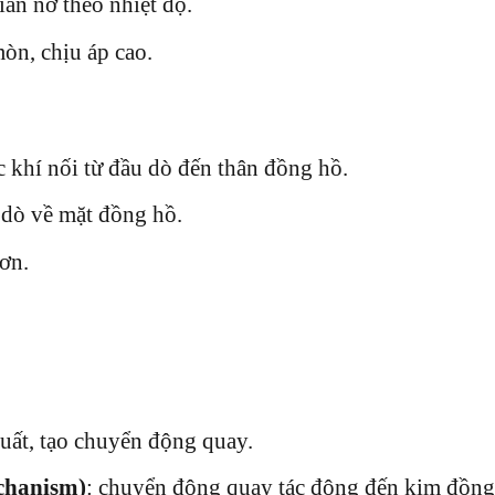
iãn nở theo nhiệt độ.
mòn, chịu áp cao.
 khí nối từ đầu dò đến thân đồng hồ.
 dò về mặt đồng hồ.
ơn.
suất, tạo chuyển động quay.
chanism)
: chuyển động quay tác động đến kim đồng