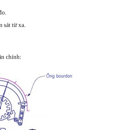
đo.
 sát từ xa.
n chính: