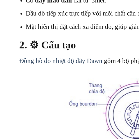
Có
dây mao dẫn
dài từ 3mét.
Đầu dò tiếp xúc trực tiếp với môi chất cần 
Mặt hiển thị đặt cách xa điểm đo, giúp giám
2. ⚙️
Cấu tạo
Đồng hồ đo nhiệt độ dây Dawn
gồm 4 bộ phậ