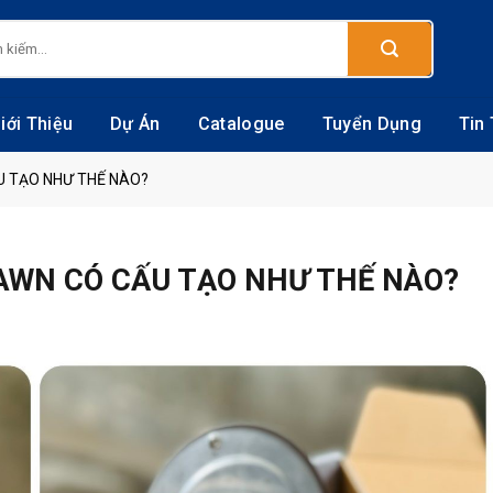
:
iới Thiệu
Dự Án
Catalogue
Tuyển Dụng
Tin
U TẠO NHƯ THẾ NÀO?
DAWN CÓ CẤU TẠO NHƯ THẾ NÀO?