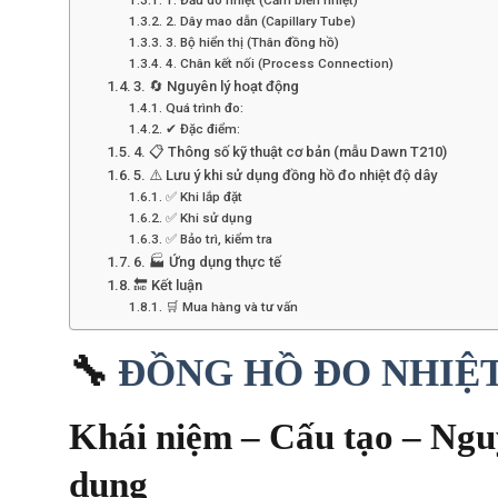
2. Dây mao dẫn (Capillary Tube)
3. Bộ hiển thị (Thân đồng hồ)
4. Chân kết nối (Process Connection)
3. 🔄 Nguyên lý hoạt động
Quá trình đo:
✔ Đặc điểm:
4. 📋 Thông số kỹ thuật cơ bản (mẫu Dawn T210)
5. ⚠️ Lưu ý khi sử dụng đồng hồ đo nhiệt độ dây
✅ Khi lắp đặt
✅ Khi sử dụng
✅ Bảo trì, kiểm tra
6. 🏭 Ứng dụng thực tế
🔚 Kết luận
🛒 Mua hàng và tư vấn
🔧
ĐỒNG HỒ ĐO NHIỆ
Khái niệm – Cấu tạo – Ngu
dụng