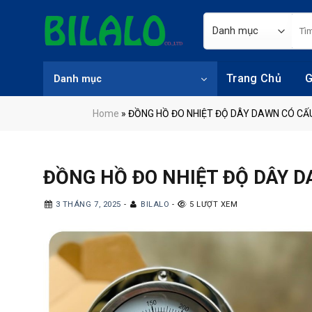
Skip
Tìm
to
kiếm
content
Trang Chủ
G
Danh mục
Home
»
ĐỒNG HỒ ĐO NHIỆT ĐỘ DÂY DAWN CÓ CẤ
ĐỒNG HỒ ĐO NHIỆT ĐỘ DÂY 
3 THÁNG 7, 2025
-
BILALO
-
5 LƯỢT XEM