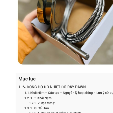
Mục lục
🔧 ĐỒNG HỒ ĐO NHIỆT ĐỘ DÂY DAWN
Khái niệm – Cấu tạo – Nguyên lý hoạt động – Lưu ý sử d
1. ✅ Khái niệm
✔ Đặc trưng:
2. ⚙️ Cấu tạo
1. Đầu dò nhiệt (Cảm biến nhiệt)