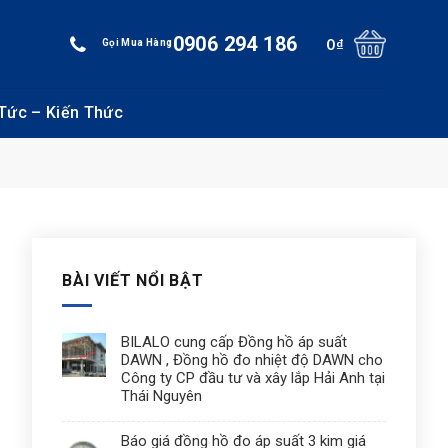
0906 294 186
0
₫
Gọi Mua Hàng
 Tức – Kiến Thức
BÀI VIẾT NỔI BẬT
BILALO cung cấp Đồng hồ áp suất
DAWN , Đồng hồ đo nhiệt độ DAWN cho
Công ty CP đầu tư và xây lắp Hải Anh tại
Thái Nguyên
Báo giá đồng hồ đo áp suất 3 kim giá