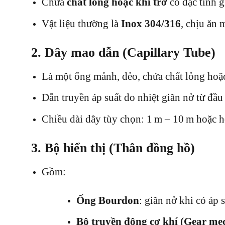
Chứa
chất lỏng hoặc khí trơ
có đặc tính g
Vật liệu thường là
Inox 304/316
, chịu ăn 
2.
Dây mao dẫn (Capillary Tube)
Là một ống mảnh, dẻo, chứa chất lỏng hoặc
Dẫn truyền áp suất do nhiệt giãn nở từ đầu
Chiều dài dây tùy chọn: 1 m – 10 m hoặc h
3.
Bộ hiển thị (Thân đồng hồ)
Gồm:
Ống Bourdon
: giãn nở khi có áp 
Bộ truyền động cơ khí (Gear me