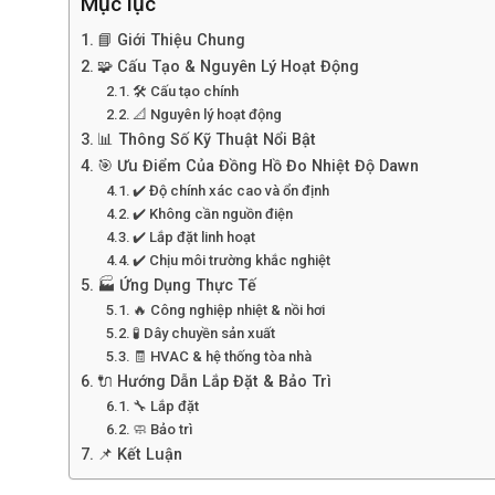
Mục lục
📘 Giới Thiệu Chung
🧩 Cấu Tạo & Nguyên Lý Hoạt Động
🛠 Cấu tạo chính
📐 Nguyên lý hoạt động
📊 Thông Số Kỹ Thuật Nổi Bật
🎯 Ưu Điểm Của Đồng Hồ Đo Nhiệt Độ Dawn
✔️ Độ chính xác cao và ổn định
✔️ Không cần nguồn điện
✔️ Lắp đặt linh hoạt
✔️ Chịu môi trường khắc nghiệt
🏭 Ứng Dụng Thực Tế
🔥 Công nghiệp nhiệt & nồi hơi
🧪 Dây chuyền sản xuất
🧾 HVAC & hệ thống tòa nhà
🔌 Hướng Dẫn Lắp Đặt & Bảo Trì
🔧 Lắp đặt
🧼 Bảo trì
📌 Kết Luận