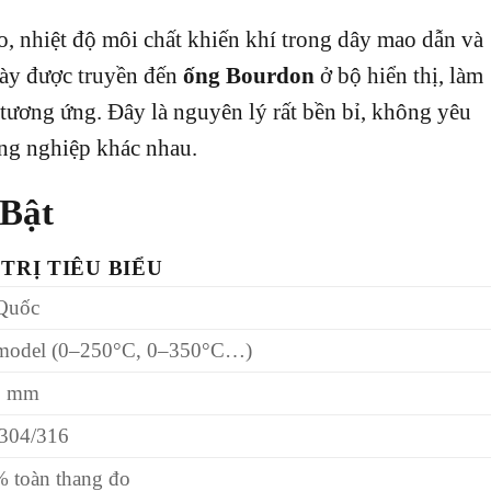
o, nhiệt độ môi chất khiến khí trong dây mao dẫn và
 này được truyền đến
ống Bourdon
ở bộ hiển thị, làm
ộ tương ứng. Đây là nguyên lý rất bền bỉ, không yêu
ông nghiệp khác nhau.
 Bật
 TRỊ TIÊU BIỂU
Quốc
model (0–250°C, 0–350°C…)
0 mm
 304/316
% toàn thang đo