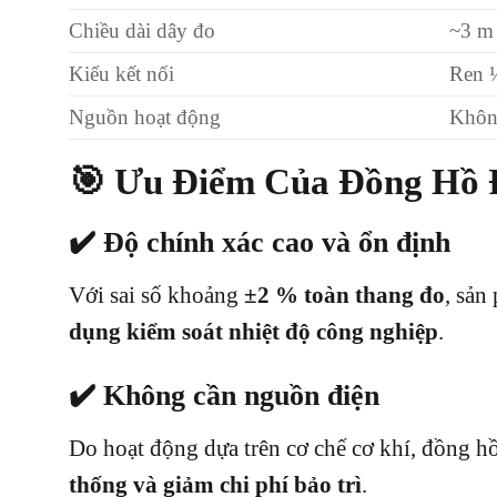
Chiều dài dây đo
~3 m 
Kiểu kết nối
Ren 
Nguồn hoạt động
Khôn
🎯 Ưu Điểm Của Đồng Hồ 
✔️ Độ chính xác cao và ổn định
Với sai số khoảng
±2 % toàn thang đo
, sản
dụng kiểm soát nhiệt độ công nghiệp
.
✔️ Không cần nguồn điện
Do hoạt động dựa trên cơ chế cơ khí, đồng 
thống và giảm chi phí bảo trì
.