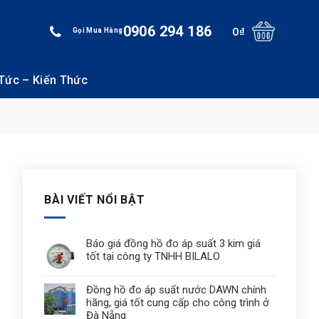
0906 294 186
0
₫
Gọi Mua Hàng
 Tức – Kiến Thức
BÀI VIẾT NỔI BẬT
Báo giá đồng hồ đo áp suất 3 kim giá
tốt tại công ty TNHH BILALO
Đồng hồ đo áp suất nước DAWN chính
hãng, giá tốt cung cấp cho công trình ở
Đà Nẵng