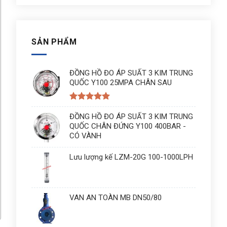
SẢN PHẨM
ĐỒNG HỒ ĐO ÁP SUẤT 3 KIM TRUNG
QUỐC Y100 25MPA CHÂN SAU
Được xếp
hạng
ĐỒNG HỒ ĐO ÁP SUẤT 3 KIM TRUNG
5
5
sao
QUỐC CHÂN ĐỨNG Y100 400BAR -
CÓ VÀNH
Lưu lượng kế LZM-20G 100-1000LPH
VAN AN TOÀN MB DN50/80