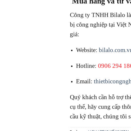
Mua hàng và tư v
Công ty TNHH Bilalo là 
bị công nghiệp tại Việt
giá:
Website:
bilalo.com.v
Hotline:
0906 294 18
Email:
thietbicongng
Quý khách cần hỗ trợ t
cụ thể, hãy cung cấp thô
cầu kỹ thuật, chúng tôi