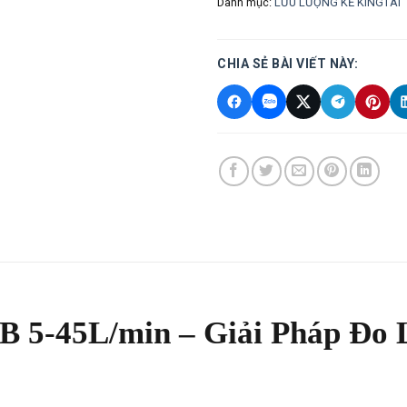
Danh mục:
LƯU LƯỢNG KẾ KINGTAI
CHIA SẺ BÀI VIẾT NÀY:
5-45L/min – Giải Pháp Đo 