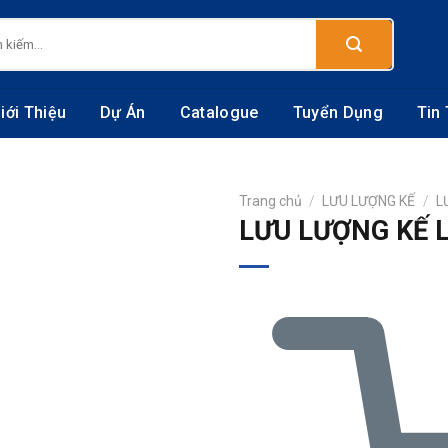
:
iới Thiệu
Dự Án
Catalogue
Tuyển Dụng
Tin
Trang chủ
/
LƯU LƯỢNG KẾ
/
L
LƯU LƯỢNG KẾ 