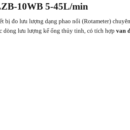
ế LZB-10WB 5-45L/min
iết bị đo lưu lượng dạng phao nổi (Rotameter) chuyê
ộc dòng lưu lượng kế ống thủy tinh, có tích hợp
van 