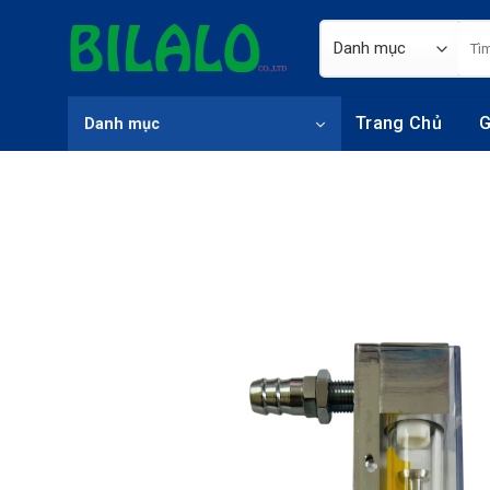
Skip
Tìm
to
kiếm
content
Trang Chủ
G
Danh mục