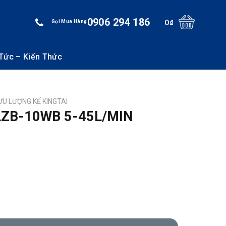
0906 294 186
0
₫
Gọi Mua Hàng
 Tức – Kiến Thức
ƯU LƯỢNG KẾ KINGTAI
LZB-10WB 5-45L/MIN