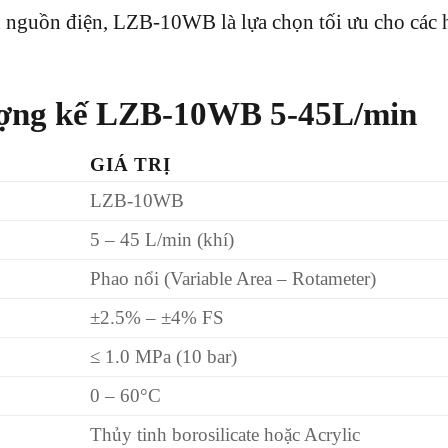
ần nguồn điện, LZB-10WB là lựa chọn tối ưu cho các
 lượng kế LZB-10WB 5-45L/min
GIÁ TRỊ
LZB-10WB
5 – 45 L/min (khí)
Phao nổi (Variable Area – Rotameter)
±2.5% – ±4% FS
≤ 1.0 MPa (10 bar)
0 – 60°C
Thủy tinh borosilicate hoặc Acrylic