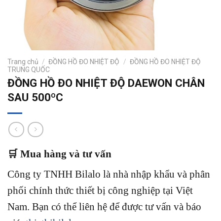
Trang chủ
/
ĐỒNG HỒ ĐO NHIỆT ĐỘ
/
ĐỒNG HỒ ĐO NHIỆT ĐỘ
TRUNG QUỐC
ĐỒNG HỒ ĐO NHIỆT ĐỘ DAEWON CHÂN
SAU 500ºC
🛒 Mua hàng và tư vấn
Công ty TNHH Bilalo là nhà nhập khẩu và phân
phối chính thức thiết bị công nghiệp tại Việt
Nam.
Bạn có thể liên hệ để được tư vấn và báo