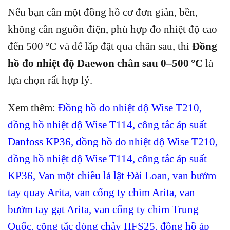
Nếu bạn cần một đồng hồ cơ đơn giản, bền,
không cần nguồn điện, phù hợp đo nhiệt độ cao
đến 500 °C và dễ lắp đặt qua chân sau, thì
Đồng
hồ đo nhiệt độ Daewon chân sau 0–500 °C
là
lựa chọn rất hợp lý.
Xem thêm:
Đồng hồ đo nhiệt độ Wise T210
,
đồng hồ nhiệt độ Wise T114
,
công tắc áp suất
Danfoss KP36
,
đồng hồ đo nhiệt độ Wise T210
,
đồng hồ nhiệt độ Wise T114
,
công tắc áp suất
KP36
,
Van một chiều lá lật Đài Loan
,
van bướm
tay quay Arita
, van cổng ty chìm Arita
,
van
bướm tay gạt Arita
,
van cổng ty chìm Trung
Quốc
,
công tắc dòng chảy HFS25
,
đồng hồ áp