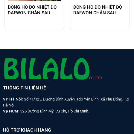
ĐỒNG HỒ ĐO NHIỆT ĐỘ
ĐỒNG HỒ ĐO NHIỆT ĐỘ
DAEWON CHÂN SAU
DAEWON CHÂN SAU
100℃
100oC L60
THÔNG TIN LIÊN HỆ
VP Hà Nội:
Số 41/125, Đường Đình Xuyên, Tdp Yên Bình, Xã Phù Đổng, T.p
Hà Nội.
Vp HCM:
326 Đường Bình Mỹ, Củ Chi, Hồ Chí Minh.
HỖ TRỢ KHÁCH HÀNG