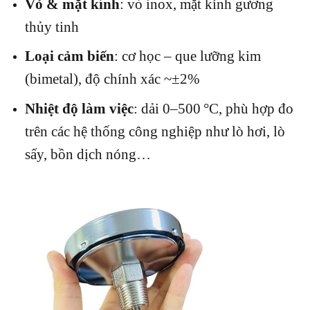
Vỏ & mặt kính
: vỏ inox, mặt kính gương
thủy tinh
Loại cảm biến
: cơ học – que lưỡng kim
(bimetal), độ chính xác ~±2%
Nhiệt độ làm việc
: dải 0–500 °C, phù hợp đo
trên các hệ thống công nghiệp như lò hơi, lò
sấy, bồn dịch nóng…