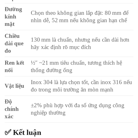
Đường
Chọn theo không gian lắp đặt: 80 mm để
kính
nhìn dễ, 52 mm nếu không gian hạn chế
mặt
Chiều
130 mm là chuẩn, nhưng nếu cần dài hơn
dài que
hãy xác định rõ mục đích
đo
Ren kết
½″ ~21 mm tiêu chuẩn, tương thích hệ
nối
thống đường ống
Inox 304 là lựa chọn tốt, cần inox 316 nếu
Vật liệu
đo trong môi trường ăn mòn mạnh
Độ
±2% phù hợp với đa số ứng dụng công
chính
nghiệp thường
xác
✅ Kết luận