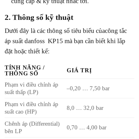
cung cấp & kỹ thuật nhắc tới.
2. Thông số kỹ thuật
Dưới đây là các thông số tiêu biểu củacông tắc
áp suất danfoss KP15 mà bạn cần biết khi lắp
đặt hoặc thiết kế:
TÍNH NĂNG /
GIÁ TRỊ
THÔNG SỐ
Phạm vi điều chỉnh áp
–0,20 … 7,50 bar
suất thấp (LP)
Phạm vi điều chỉnh áp
8,0 … 32,0 bar
suất cao (HP)
Chênh áp (Differential)
0,70 … 4,00 bar
bên LP