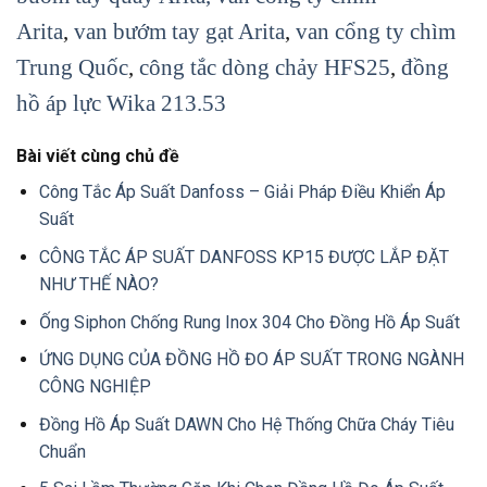
Arita
,
van bướm tay gạt Arita
,
van cổng ty chìm
Trung Quốc
,
công tắc dòng chảy HFS25
,
đồng
hồ áp lực Wika 213.53
Bài viết cùng chủ đề
Công Tắc Áp Suất Danfoss – Giải Pháp Điều Khiển Áp
Suất
CÔNG TẮC ÁP SUẤT DANFOSS KP15 ĐƯỢC LẮP ĐẶT
NHƯ THẾ NÀO?
Ống Siphon Chống Rung Inox 304 Cho Đồng Hồ Áp Suất
ỨNG DỤNG CỦA ĐỒNG HỒ ĐO ÁP SUẤT TRONG NGÀNH
CÔNG NGHIỆP
Đồng Hồ Áp Suất DAWN Cho Hệ Thống Chữa Cháy Tiêu
Chuẩn