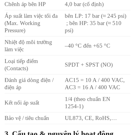
Chênh áp bên HP
4,0 bar (cố định)
Áp suất làm việc tối đa
bên LP: 17 bar (≈ 245 psi)
(Max. Working
; bên HP: 35 bar (≈ 510
Pressure)
psi)
Nhiệt độ môi trường
–40 °C đến +65 °C
làm việc
Loại tiếp điểm
SPDT + SPST (NO)
(Contacts)
Đánh giá dòng điện /
AC15 = 10 A / 400 VAC,
điện áp
AC3 = 16 A / 400 VAC
1/4 (theo chuẩn EN
Kết nối áp suất
1254‑1)
Bảo vệ / tiêu chuẩn
UL873, CE, RoHS,…
3. Cấu tạo & nguyên lý hoạt động