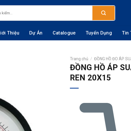
:
iới Thiệu
Dự Án
Catalogue
Tuyển Dụng
Tin
Trang chủ
/
ĐỒNG HỒ ĐO ÁP S
ĐỒNG HỒ ÁP SU
REN 20X15