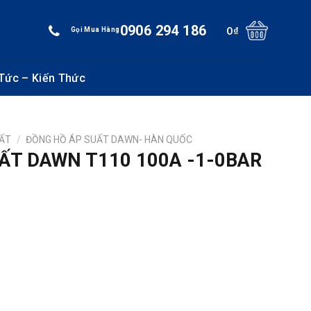
0906 294 186
0
₫
Gọi Mua Hàng
 Tức – Kiến Thức
UẤT
/
ĐỒNG HỒ ÁP SUẤT DAWN- HÀN QUỐC
ẤT DAWN T110 100A -1-0BAR