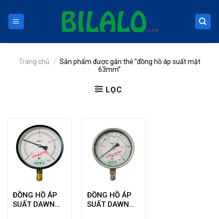
Skip
to
content
Trang chủ
/
Sản phẩm được gắn thẻ “đồng hồ áp suất mặt
63mm”
LỌC
ĐỒNG HỒ ÁP
ĐỒNG HỒ ÁP
SUẤT DAWN
SUẤT DAWN
CHÂN ĐỨNG
CHÂN ĐỨNG