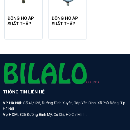
ĐỒNG HỒ ÁP
ĐỒNG HỒ ÁP
SUẤT THẤP
SUẤT THẤP
DAWN P440
DAWN P440
63A 16KPA
63A 60KPA
THÔNG TIN LIÊN HỆ
VP Hà Nội:
Số 41/125, Đường Đình Xuyên, Tdp Yên Bình, Xã Phù Đổng, T.p
Hà Nội.
Vp HCM:
326 Đường Bình Mỹ, Củ Chi, Hồ Chí Minh.