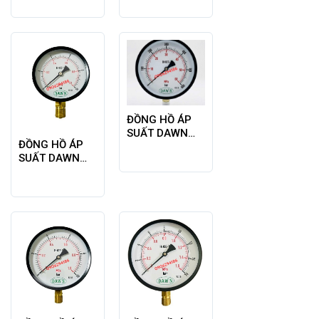
P110 150A -1-
P254 150A
3BAR M20X1.5
25BAR REN
M20*1.5
ĐỒNG HỒ ÁP
SUẤT DAWN
ĐỒNG HỒ ÁP
P110 150A 0-
SUẤT DAWN
600BAR REN
P110 100A
M20X1.5
10bar M20x15