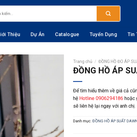
:
iới Thiệu
Dự Án
Catalogue
Tuyển Dụng
Tin
Trang chủ
/
ĐỒNG HỒ ĐO ÁP S
ĐỒNG HỒ ÁP SU
Để tìm hiểu thêm về giá cả cũn
hệ
Hotline 0906294186
hoặc 
sẽ liên hệ lại ngay với anh chị.
Danh mục:
ĐỒNG HỒ ÁP SUẤT DAW