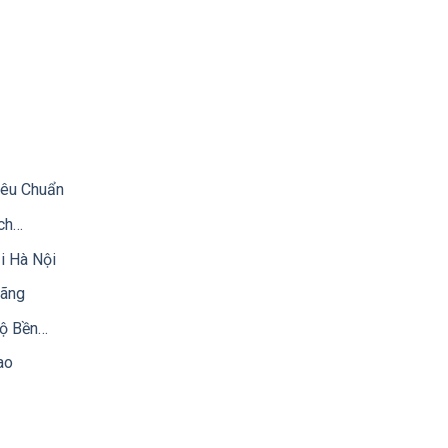
iêu Chuẩn
ch…
i Hà Nội
Hãng
Độ Bền…
ao