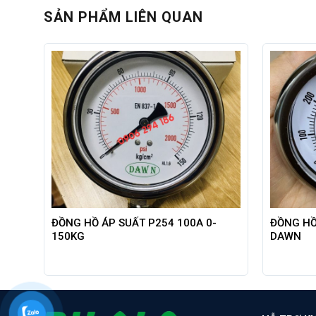
SẢN PHẨM LIÊN QUAN
 –
ĐỒNG HỒ ÁP SUẤT P254 100A 0-
ĐỒNG HỒ
150KG
DAWN