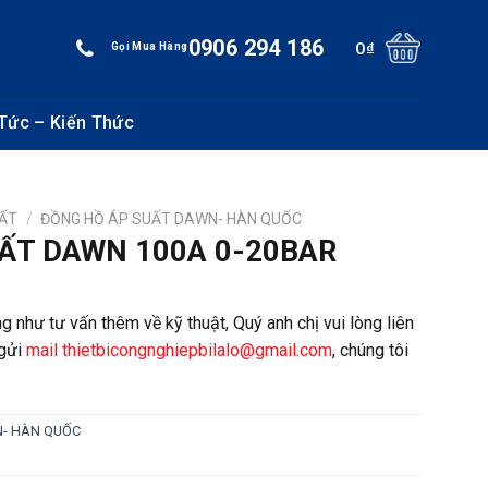
0906 294 186
0
₫
Gọi Mua Hàng
 Tức – Kiến Thức
UẤT
/
ĐỒNG HỒ ÁP SUẤT DAWN- HÀN QUỐC
ẤT DAWN 100A 0-20BAR
g như tư vấn thêm về kỹ thuật, Quý anh chị vui lòng liên
gửi
mail thietbicongnghiepbilalo@gmail.com
, chúng tôi
N- HÀN QUỐC