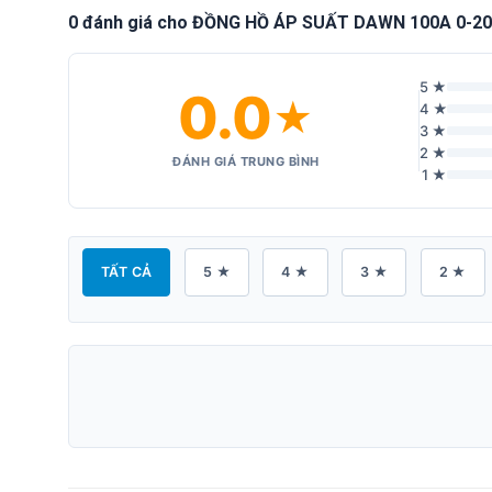
0 đánh giá cho ĐỒNG HỒ ÁP SUẤT DAWN 100A 0-2
5 ★
0.0
★
4 ★
3 ★
2 ★
ĐÁNH GIÁ TRUNG BÌNH
1 ★
TẤT CẢ
5 ★
4 ★
3 ★
2 ★