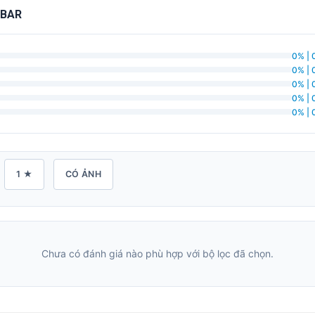
0BAR
0% | 
0% | 
0% | 
0% | 
0% | 
1 ★
CÓ ẢNH
Chưa có đánh giá nào phù hợp với bộ lọc đã chọn.