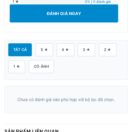
1 ★
0% | 0 đánh giá
ĐÁNH GIÁ NGAY
TẤT CẢ
5 ★
4 ★
3 ★
2 ★
1 ★
CÓ ẢNH
Chưa có đánh giá nào phù hợp với bộ lọc đã chọn.
SẢN PHẨM LIÊN QUAN