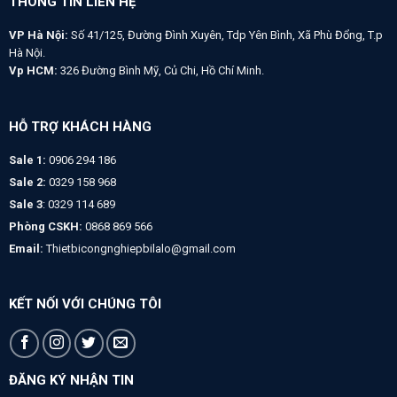
THÔNG TIN LIÊN HỆ
VP Hà Nội:
Số 41/125, Đường Đình Xuyên, Tdp Yên Bình, Xã Phù Đổng, T.p
Hà Nội.
Vp HCM:
326 Đường Bình Mỹ, Củ Chi, Hồ Chí Minh.
HỖ TRỢ KHÁCH HÀNG
Sale 1:
0906 294 186
Sale 2:
0329 158 968
Sale 3
: 0329 114 689
Phòng CSKH:
0868 869 566
Email:
Thietbicongnghiepbilalo@gmail.com
KẾT NỐI VỚI CHÚNG TÔI
ĐĂNG KÝ NHẬN TIN