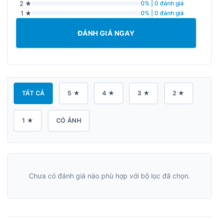
2 ★
0% | 0 đánh giá
1 ★
0% | 0 đánh giá
ĐÁNH GIÁ NGAY
TẤT CẢ
5 ★
4 ★
3 ★
2 ★
1 ★
CÓ ẢNH
Chưa có đánh giá nào phù hợp với bộ lọc đã chọn.