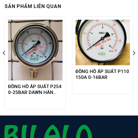
SẢN PHẨM LIÊN QUAN
ĐỒNG HỒ ÁP SUẤT P110
150A 0-16BAR
ĐỒNG HỒ ÁP SUẤT P254
0-25BAR DAWN HÀN
QUỐC