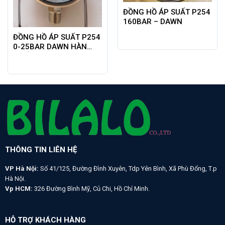
ĐỒNG HỒ ÁP SUẤT P254
160BAR – DAWN
ĐỒNG HỒ ÁP SUẤT P254
0-25BAR DAWN HÀN
QUỐC
THÔNG TIN LIÊN HỆ
VP Hà Nội:
Số 41/125, Đường Đình Xuyên, Tdp Yên Bình, Xã Phù Đổng, T.p
Hà Nội.
Vp HCM:
326 Đường Bình Mỹ, Củ Chi, Hồ Chí Minh.
HỖ TRỢ KHÁCH HÀNG