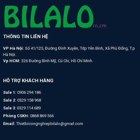
THÔNG TIN LIÊN HỆ
VP Hà Nội:
Số 41/125, Đường Đình Xuyên, Tdp Yên Bình, Xã Phù Đổng, T.p
Hà Nội.
Vp HCM:
326 Đường Bình Mỹ, Củ Chi, Hồ Chí Minh.
HỖ TRỢ KHÁCH HÀNG
Sale 1:
0906 294 186
Sale 2:
0329 158 968
Sale 3
: 0329 114 689
Phòng CSKH:
0868 869 566
Email:
Thietbicongnghiepbilalo@gmail.com