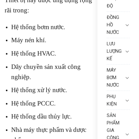
ĐỘ
rãi trong:
ĐỒNG
HỒ
Hệ thống bơm nước.
NƯỚC
Máy nén khí.
LƯU
LƯỢNG
Hệ thống HVAC.
KẾ
Dây chuyền sản xuất công
MÁY
nghiệp.
BƠM
NƯỚC
Hệ thống xử lý nước.
PHỤ
Hệ thống PCCC.
KIỆN
SẢN
Hệ thống dầu thủy lực.
PHẨM
Nhà máy thực phẩm và dược
GIA
CÔNG