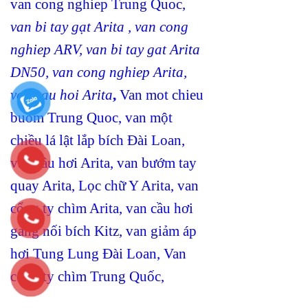
van cong nghiep Trung Quoc
,
van bi tay gạt Arita
,
van cong
nghiep ARV
,
van bi tay gat Arita
DN50
,
van cong nghiep Arita
,
van cau hoi Arita
,
Van mot chieu
buom Trung Quoc
,
van một
chiều lá lật lắp bích Đài Loan
,
van cầu hơi Arita
,
van bướm tay
quay Arita
,
Lọc chữ Y Arita
,
van
cổng ty chìm Arita
,
van cầu hơi
gang nối bích Kitz
,
van giảm áp
hơi Tung Lung Đài Loan
,
Van
cổng ty chìm Trung Quốc
,