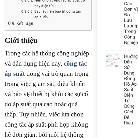
Nên chọn công tắc áp suất cơ
Các
hay điện tử?
Đơn Vị
Bao lâu nên bảo trì công tắc
Đo
áp suất?
Lưu
Kết luận
Lượng
Trong
Công
Giới thiệu
Nghiệp
Trong các hệ thống công nghiệp
Hướng
Dẫn
và dân dụng hiện nay,
công tắc
Sử
áp suất
đóng vai trò quan trọng
Dụng
Đồng
trong việc giám sát, điều khiển
Hồ Áp
Suất
và bảo vệ thiết bị khỏi các sự cố
Điện
Tử
do áp suất quá cao hoặc quá
Đúng
Cách,
thấp. Tuy nhiên, việc lựa chọn
Dễ
Hiểu
công tắc áp suất phù hợp không
hề đơn giản, bởi mỗi hệ thống