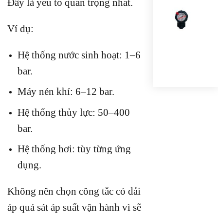
Đây là yếu tố quan trọng nhất.
ĐỒ
HỒ
SAF
Ví dụ:
GAU
VỎ
Hệ thống nước sinh hoạt: 1–6
NH
10K
bar.
Máy nén khí: 6–12 bar.
Hệ thống thủy lực: 50–400
bar.
Hệ thống hơi: tùy từng ứng
dụng.
Không nên chọn công tắc có dải
áp quá sát áp suất vận hành vì sẽ