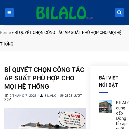
Skip
to
content
Home
»
BÍ QUYẾT CHỌN CÔNG TẮC ÁP SUẤT PHÙ HỢP CHO MỌI HỆ
THỐNG
BÍ QUYẾT CHỌN CÔNG TẮC
ÁP SUẤT PHÙ HỢP CHO
BÀI VIẾT
NỔI BẬT
MỌI HỆ THỐNG
2 THÁNG 7, 2026
-
BILALO
-
2626 LƯỢT
XEM
BILAL
cung
cấp
Đồng
hồ áp
suất