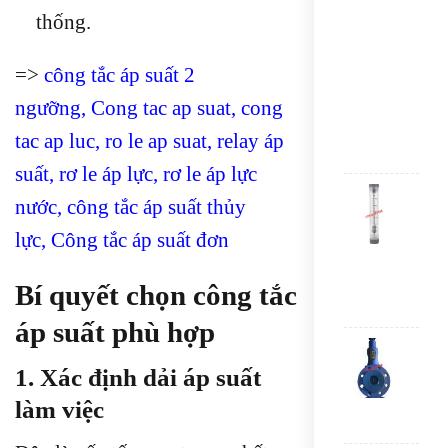
TRU
thống.
QUỐ
CH
ĐỨ
=>
công tắc áp suất 2
Y10
400
ngưỡng
,
Cong tac ap suat
,
cong
-
CÓ
tac ap luc
,
ro le ap suat
,
relay áp
VÀN
suất
,
rơ le áp lực
,
rơ le áp lực
Lưu
nước
,
công tắc áp suất thủy
lượ
kế
lực
,
Công tắc áp suất đơn
LZM
20G
100
Bí quyết chọn công tắc
100
áp suất phù hợp
VAN
AN
1. Xác định dải áp suất
TOÀ
MB
làm việc
DN5