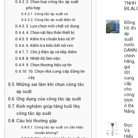
2. Chọn loại công tắc áp suất
TNHH
phù hợp
BILAL
Công tắc áp suất cơ
Công tắc áp suất điện tử
Đồng
3. Lựa chọn môi chất sử dụng
hồ đo
4. Chọn vật liệu thân thiết bị
áp
suất
5. Kiểm tra chuẩn bảo vệ IP
nước
6. Kiểm tra kiểu kết nối ren
DAWN
7. Chú ý điện áp và tiếp điểm
chính
8. Nhiệt độ làm việc
hãng,
9. Chọn thương hiệu uy tín
giá
10. Chọn nhà cung cấp đáng tin
tốt
cung
cậy
cấp
Những sai lầm khi chọn công tắc
cho
áp suất
công
Ứng dụng của công tắc áp suất
trình
ở Đà
Kinh nghiệm giúp tăng tuổi thọ
Nẵng
công tắc áp suất
Câu hỏi thường gặp
Đọc
Công tắc áp suất có cần hiệu
Và
chuẩn không?
Hiểu