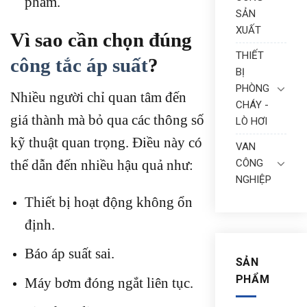
phẩm.
SẢN
XUẤT
Vì sao cần chọn đúng
THIẾT
công tắc áp suất
?
BỊ
PHÒNG
Nhiều người chỉ quan tâm đến
CHÁY -
giá thành mà bỏ qua các thông số
LÒ HƠI
kỹ thuật quan trọng. Điều này có
VAN
thể dẫn đến nhiều hậu quả như:
CÔNG
NGHIỆP
Thiết bị hoạt động không ổn
định.
Báo áp suất sai.
SẢN
PHẨM
Máy bơm đóng ngắt liên tục.