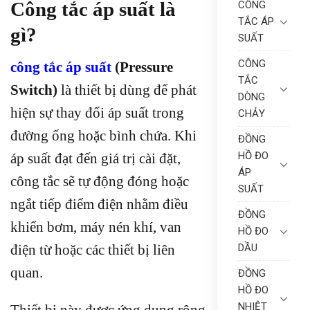
Công tắc áp suất là
CÔNG
TẮC ÁP
gì?
SUẤT
CÔNG
công tắc áp suất
(Pressure
TẮC
Switch)
là thiết bị dùng để phát
DÒNG
hiện sự thay đổi áp suất trong
CHẢY
đường ống hoặc bình chứa. Khi
ĐỒNG
HỒ ĐO
áp suất đạt đến giá trị cài đặt,
ÁP
công tắc sẽ tự động đóng hoặc
SUẤT
ngắt tiếp điểm điện nhằm điều
ĐỒNG
khiển bơm, máy nén khí, van
HỒ ĐO
DẦU
điện từ hoặc các thiết bị liên
quan.
ĐỒNG
HỒ ĐO
NHIỆT
Thiết bị này được ứng dụng rộng