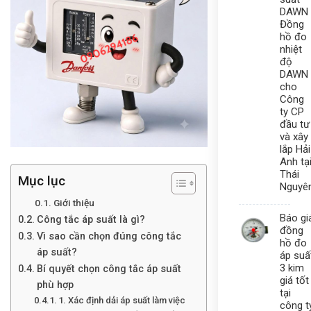
DAWN 
Đồng
hồ đo
nhiệt
độ
DAWN
cho
Công
ty CP
đầu tư
và xây
lắp Hải
Anh tạ
Thái
Mục lục
Nguyê
Giới thiệu
Báo gi
Công tắc áp suất là gì?
đồng
Vì sao cần chọn đúng công tắc
hồ đo
áp suất?
áp suấ
3 kim
Bí quyết chọn công tắc áp suất
giá tốt
phù hợp
tại
1. Xác định dải áp suất làm việc
công t