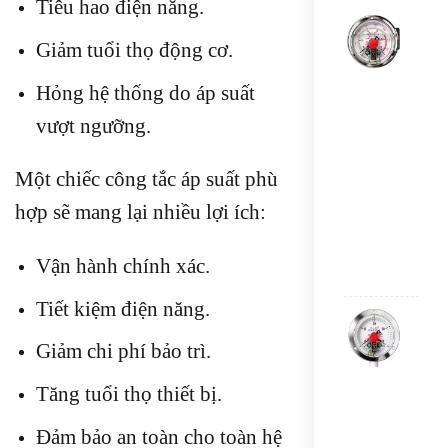
Tiêu hao điện năng.
ĐỒ
HỒ
Giảm tuổi thọ động cơ.
ĐO
ÁP
Hỏng hệ thống do áp suất
SUẤ
3
vượt ngưỡng.
KIM
TRU
QUỐ
Một chiếc công tắc áp suất phù
Y10
hợp sẽ mang lại nhiều lợi ích:
25M
CH
SAU
Vận hành chính xác.
Đượ
Tiết kiệm điện năng.
hạn
ĐỒ
sao
HỒ
Giảm chi phí bảo trì.
ĐO
ÁP
Tăng tuổi thọ thiết bị.
SUẤ
3
KIM
Đảm bảo an toàn cho toàn hệ