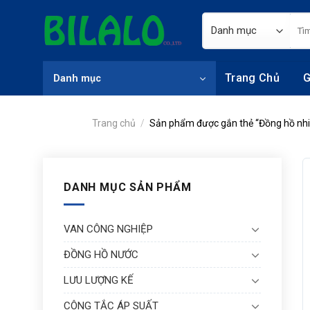
Skip
Tìm
to
kiếm
content
Trang Chủ
G
Danh mục
Trang chủ
/
Sản phẩm được gắn thẻ “Đồng hồ nhiệ
DANH MỤC SẢN PHẨM
VAN CÔNG NGHIỆP
ĐỒNG HỒ NƯỚC
LƯU LƯỢNG KẾ
CÔNG TẮC ÁP SUẤT