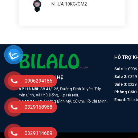
NHỰA 10KG/CM2
HỖ TRỢ K
Sale 1:
0906 
Sale 2:
0329 
THÔNG TIN LIÊN HỆ
0906294186
Sale 3
: 0329
VP Hà Nội:
Số 41/125, Đường Đình Xuyên, Tdp
Phòng CSKH
Yên Bình, Xã Phù Đổng, T.p Hà Nội.
Email:
Thiet
Vp HCM:
326 Đường Bình Mỹ, Củ Chi, Hồ Chí Minh.
0329158968
0329114689