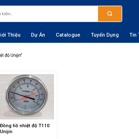
:
iới Thiệu
Dự Án
Catalogue
Tuyển Dụng
Tin
t độ Unijin”
Đồng hồ nhiệt độ T110
Unijin