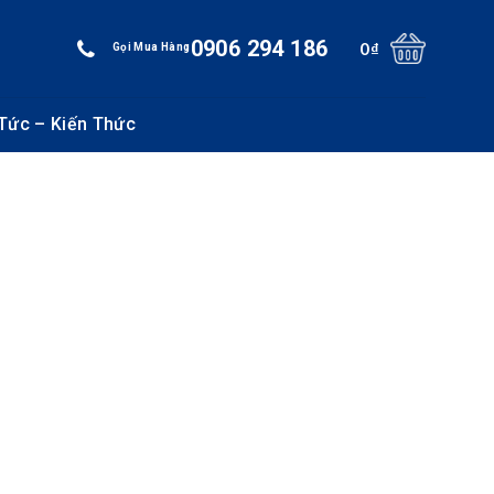
0906 294 186
0
₫
Gọi Mua Hàng
 Tức – Kiến Thức