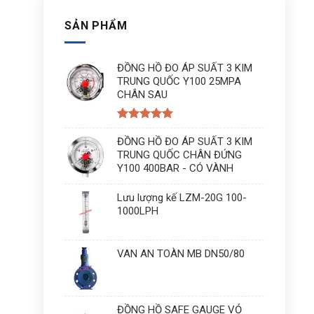
SẢN PHẨM
ĐỒNG HỒ ĐO ÁP SUẤT 3 KIM
TRUNG QUỐC Y100 25MPA
CHÂN SAU
Được xếp
hạng
ĐỒNG HỒ ĐO ÁP SUẤT 3 KIM
5
5
sao
TRUNG QUỐC CHÂN ĐỨNG
Y100 400BAR - CÓ VÀNH
Lưu lượng kế LZM-20G 100-
1000LPH
VAN AN TOÀN MB DN50/80
ĐỒNG HỒ SAFE GAUGE VỎ