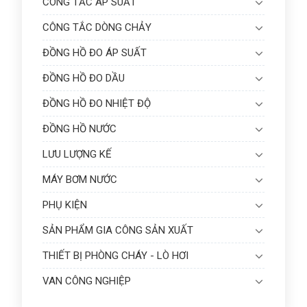
CÔNG TẮC ÁP SUẤT
CÔNG TẮC DÒNG CHẢY
ĐỒNG HỒ ĐO ÁP SUẤT
ĐỒNG HỒ ĐO DẦU
ĐỒNG HỒ ĐO NHIỆT ĐỘ
ĐỒNG HỒ NƯỚC
LƯU LƯỢNG KẾ
MÁY BƠM NƯỚC
PHỤ KIỆN
SẢN PHẨM GIA CÔNG SẢN XUẤT
THIẾT BỊ PHÒNG CHÁY - LÒ HƠI
VAN CÔNG NGHIỆP