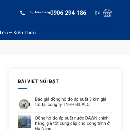
0906 294 186
0
₫
Gọi Mua Hàng
 Tức – Kiến Thức
BÀI VIẾT NỔI BẬT
Báo giá đồng hồ đo áp suất 3 kim giá
tốt tại công ty TNHH BILALO
Đồng hồ đo áp suất nước DAWN chính
hãng, giá tốt cung cấp cho công trình ở
Đà Nẵng