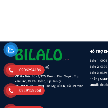
HỖ TRỢ K
Sale 1:
0906 
Sale 2:
0329 
THÔNG TIN LIÊN HỆ
0906294186
Sale 3
: 0329
VP Hà Nội:
Số 41/125, Đường Đình Xuyên, Tdp
Phòng CSKH
Yên Bình, Xã Phù Đổng, T.p Hà Nội.
Email:
Thiet
Vp HCM:
326 Đường Bình Mỹ, Củ Chi, Hồ Chí Minh.
0329158968