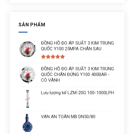
SẢN PHẨM
ĐỒNG HỒ ĐO ÁP SUẤT 3 KIM TRUNG
QUỐC Y100 25MPA CHÂN SAU
Được xếp
hạng
ĐỒNG HỒ ĐO ÁP SUẤT 3 KIM TRUNG
5
5
sao
QUỐC CHÂN ĐỨNG Y100 400BAR -
CÓ VÀNH
Lưu lượng kế LZM-20G 100-1000LPH
VAN AN TOÀN MB DN50/80