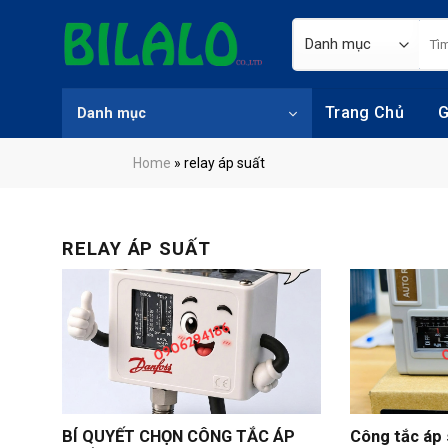
Skip
Tìm
to
kiếm
content
Trang Chủ
G
Danh mục
Home
»
relay áp suất
RELAY ÁP SUẤT
BÍ QUYẾT CHỌN CÔNG TẮC ÁP
Công tắc áp 