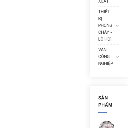
XUẤT
THIẾT
BỊ
PHÒNG
CHÁY -
LÒ HƠI
VAN
CÔNG
NGHIỆP
SẢN
PHẨM
ĐỒ
HỒ