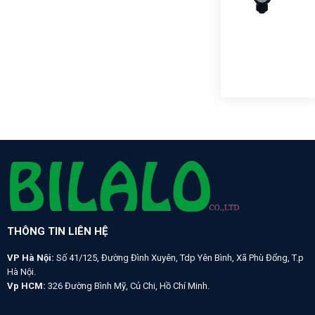
SAF
GAU
VỎ
NH
10K
THÔNG TIN LIÊN HỆ
VP Hà Nội:
Số 41/125, Đường Đình Xuyên, Tdp Yên Bình, Xã Phù Đổng, T.p
Hà Nội.
Vp HCM:
326 Đường Bình Mỹ, Củ Chi, Hồ Chí Minh.