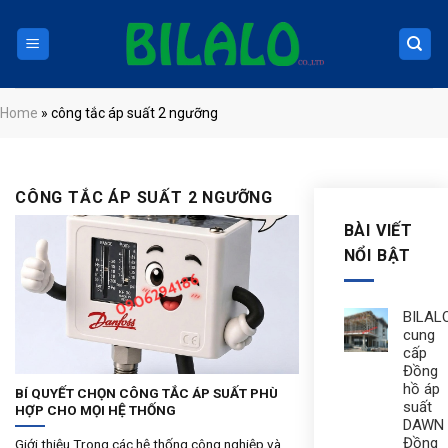
Skip
to
content
Home
»
công tắc áp suất 2 ngưỡng
CÔNG TẮC ÁP SUẤT 2 NGƯỠNG
BÀI VIẾT
NỔI BẬT
BILAL
cung
cấp
Đồng
hồ áp
BÍ QUYẾT CHỌN CÔNG TẮC ÁP SUẤT PHÙ
suất
HỢP CHO MỌI HỆ THỐNG
DAWN 
Đồng
Giới thiệu Trong các hệ thống công nghiệp và