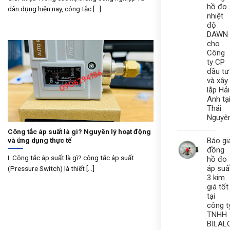
hồ đo
dân dụng hiện nay, công tắc [...]
nhiệt
độ
DAWN
cho
Công
ty CP
đầu tư
và xây
lắp Hải
Anh tạ
Thái
Nguyê
Công tắc áp suất là gì? Nguyên lý hoạt động
Báo gi
và ứng dụng thực tế
đồng
I. Công tắc áp suất là gì? công tắc áp suất
hồ đo
áp suấ
(Pressure Switch) là thiết [...]
3 kim
giá tốt
tại
công t
TNHH
BILAL