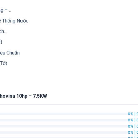
ng –…
ệ Thống Nước
ch…
t
iêu Chuẩn
Tốt
phovina 10hp – 7.5KW
0% | 
0% | 
0% | 
0% | 