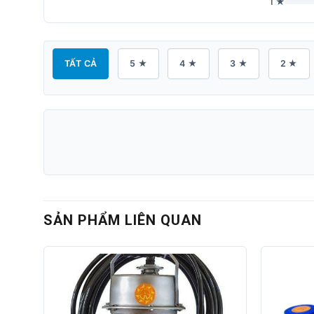
1 ★
TẤT CẢ
5 ★
4 ★
3 ★
2 ★
SẢN PHẨM LIÊN QUAN