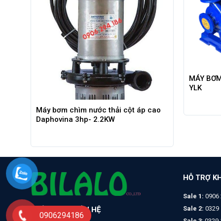
MÁY BƠM
YLK
Máy bơm chìm nước thải cột áp cao
Daphovina 3hp- 2.2KW
HỖ TRỢ K
Sale 1:
0906 
Sale 2:
0329 
THÔNG TIN LIÊN HỆ
0906294186
Sale 3
: 0329