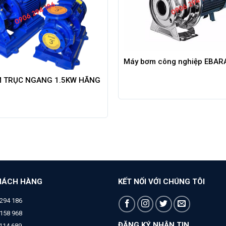
Máy bơm công nghiệp EBAR
 TRỤC NGANG 1.5KW HÃNG
HÁCH HÀNG
KẾT NỐI VỚI CHÚNG TÔI
294 186
158 968
ĐĂNG KÝ NHẬN TIN
 114 689