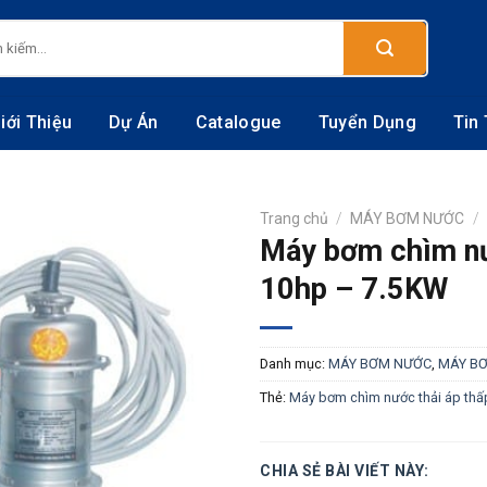
:
iới Thiệu
Dự Án
Catalogue
Tuyển Dụng
Tin
Trang chủ
/
MÁY BƠM NƯỚC
/
Máy bơm chìm nư
10hp – 7.5KW
Danh mục:
MÁY BƠM NƯỚC
,
MÁY B
Thẻ:
Máy bơm chìm nước thải áp thấ
CHIA SẺ BÀI VIẾT NÀY: