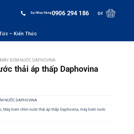
0906 294 186
0
₫
Gọi Mua Hàng
 Tức – Kiến Thức
MÁY BƠM NƯỚC DAPHOVINA
ớc thải áp thấp Daphovina
ƠM NƯỚC DAPHOVINA
p
,
Máy bơm chìm nước thải áp thấp Daphovina
,
máy bơm nước