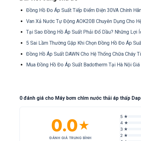
Đồng Hồ Đo Áp Suất Tiếp Điểm Điện 30VA Chính Hã
Van Xả Nước Tự Động AOK20B Chuyên Dụng Cho H
Tại Sao Đồng Hồ Áp Suất Phải Đổ Dầu? Những Lợi Í
5 Sai Lầm Thường Gặp Khi Chọn Đồng Hồ Đo Áp Suấ
Đồng Hồ Áp Suất DAWN Cho Hệ Thống Chữa Cháy T
Mua Đồng Hồ Đo Áp Suất Badotherm Tại Hà Nội Giá 
0 đánh giá cho Máy bơm chìm nước thải áp thấp Da
5 ★
0.0
★
4 ★
3 ★
2 ★
ĐÁNH GIÁ TRUNG BÌNH