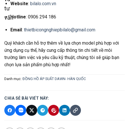
Website
:
bilalo.com.vn
tư
Hotline
: 0906 294 186
vấn
Email
:
thietbicongnghiepbilalo@gmail.com
Quý khách cần hỗ trợ thêm về lựa chọn model phù hợp với
ứng dụng cụ thể, hãy cung cấp thông tin chi tiết về môi
trường làm việc và yêu cầu kỹ thuật, chúng tôi sẽ giúp bạn
chọn lựa sản phẩm phù hợp nhất!
Danh mục:
ĐỒNG HỒ ÁP SUẤT DAWN- HÀN QUỐC
CHIA SẺ BÀI VIẾT NÀY: