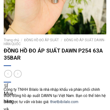
Trang chủ
/
ĐỒNG HỒ ĐO ÁP SUẤT
/
ĐỒNG HỒ ÁP SUẤT DAWN-
HÀN QUỐC
ĐỒNG HỒ ĐO ÁP SUẤT DAWN P254 63A
35BAR
🛒
Công ty TNHH Bilalo là nhà nhập khẩu và phân phối chính
Mua
thức đồng hồ áp suất DAWN tại Việt Nam.
Bạn có thể liên hệ
hàng
để được tư vấn và báo giá:
thietbibilalo.com
và