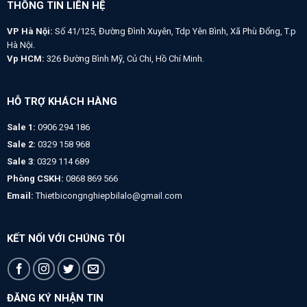
THÔNG TIN LIÊN HỆ
VP Hà Nội:
Số 41/125, Đường Đình Xuyên, Tdp Yên Bình, Xã Phù Đổng, T.p
Hà Nội.
Vp HCM:
326 Đường Bình Mỹ, Củ Chi, Hồ Chí Minh.
HỖ TRỢ KHÁCH HÀNG
Sale 1:
0906 294 186
Sale 2:
0329 158 968
Sale 3
: 0329 114 689
Phòng CSKH:
0868 869 566
Email:
Thietbicongnghiepbilalo@gmail.com
KẾT NỐI VỚI CHÚNG TÔI
ĐĂNG KÝ NHẬN TIN