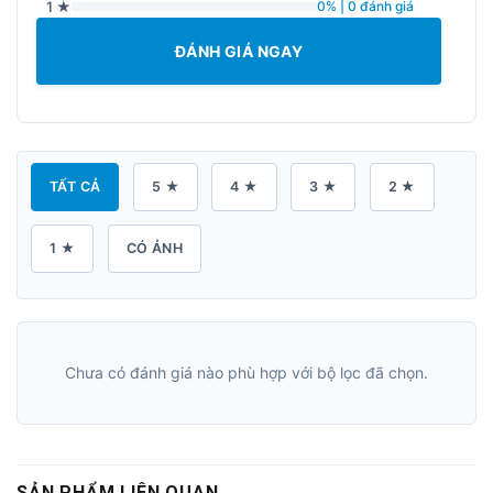
1 ★
0% | 0 đánh giá
ĐÁNH GIÁ NGAY
TẤT CẢ
5 ★
4 ★
3 ★
2 ★
1 ★
CÓ ẢNH
Chưa có đánh giá nào phù hợp với bộ lọc đã chọn.
SẢN PHẨM LIÊN QUAN