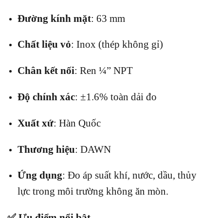
Đường kính mặt
:
63 mm
Chất liệu vỏ
:
Inox (thép không gỉ)
Chân kết nối
:
Ren ¼” NPT
Độ chính xác
:
±1.6% toàn dải đo
Xuất xứ
:
Hàn Quốc
Thương hiệu
: DAWN
Ứng dụng
:
Đo áp suất khí, nước, dầu, thủy
lực trong môi trường không ăn mòn.
✅ Ưu điểm nổi bật