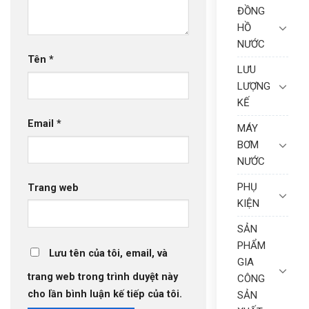
ĐỒNG
HỒ
NƯỚC
Tên
*
LƯU
LƯỢNG
KẾ
Email
*
MÁY
BƠM
NƯỚC
PHỤ
Trang web
KIỆN
SẢN
PHẨM
Lưu tên của tôi, email, và
GIA
trang web trong trình duyệt này
CÔNG
cho lần bình luận kế tiếp của tôi.
SẢN