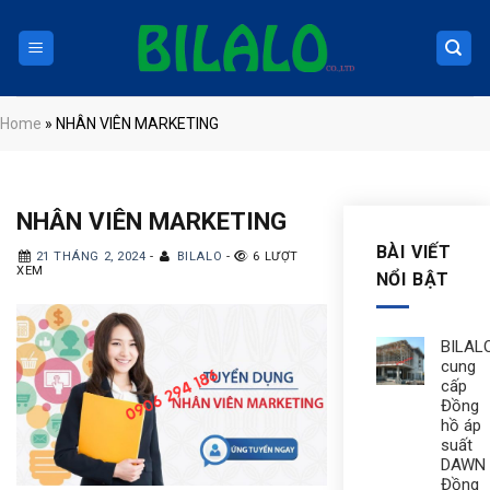
Skip
to
content
Home
»
NHÂN VIÊN MARKETING
NHÂN VIÊN MARKETING
BÀI VIẾT
21 THÁNG 2, 2024
-
BILALO
-
6 LƯỢT
XEM
NỔI BẬT
BILAL
cung
cấp
Đồng
hồ áp
suất
DAWN 
Đồng