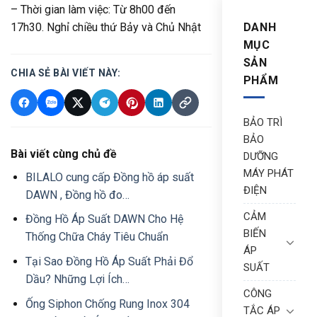
– Thời gian làm việc: Từ 8h00 đến
DANH
17h30. Nghỉ chiều thứ Bảy và Chủ Nhật
MỤC
SẢN
CHIA SẺ BÀI VIẾT NÀY:
PHẨM
BẢO TRÌ
BẢO
Bài viết cùng chủ đề
DƯỠNG
MÁY PHÁT
BILALO cung cấp Đồng hồ áp suất
ĐIỆN
DAWN , Đồng hồ đo…
CẢM
Đồng Hồ Áp Suất DAWN Cho Hệ
BIẾN
Thống Chữa Cháy Tiêu Chuẩn
ÁP
Tại Sao Đồng Hồ Áp Suất Phải Đổ
SUẤT
Dầu? Những Lợi Ích…
CÔNG
Ống Siphon Chống Rung Inox 304
TẮC ÁP