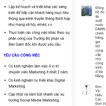
Lập kế hoạch và triển khai các sáng
Đồng
hồ đo
kiến để tiếp cận khách hàng mục tiêu
áp
thông qua kênh truyền thông thích hợp
suất
như mạng xã hội, email, v.v…
nước
DAWN
Thực hiện các công việc khác theo sự
chính
hãng,
phân công của Trưởng Bộ phận và
giá
Ban Giám đốc khi được yêu cầu.
tốt
cung
cấp
YÊU C
Ầ
U C
Ô
NG VI
Ệ
C
cho
công
Có kinh nghiệm làm việc ở vị trí
trình
ở Đà
chuyên viên Marketing ít nhất 2 năm.
Nẵng
Có kinh nghiệm tự triển khai Digital
Marketing
Đọc
Và
Cập nhật và nắm bắt nhanh các xu
Hiểu
Các
hướng Social Media Marketing.
Đơn Vị