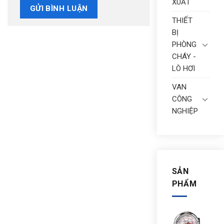
XUẤT
THIẾT
BỊ
PHÒNG
CHÁY -
LÒ HƠI
VAN
CÔNG
NGHIỆP
SẢN
PHẨM
ĐỒ
HỒ