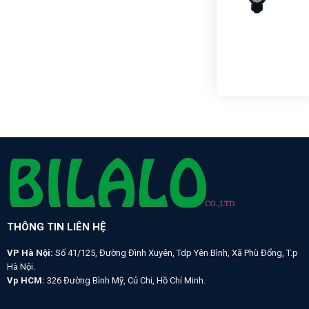
SAF
GAU
VỎ
NH
10K
THÔNG TIN LIÊN HỆ
VP Hà Nội:
Số 41/125, Đường Đình Xuyên, Tdp Yên Bình, Xã Phù Đổng, T.p
Hà Nội.
Vp HCM:
326 Đường Bình Mỹ, Củ Chi, Hồ Chí Minh.