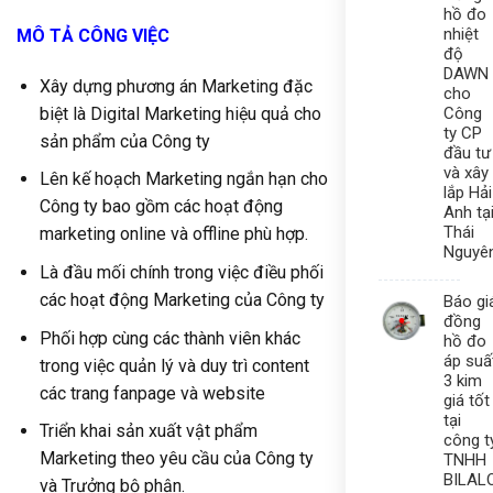
hồ đo
nhiệt
MÔ T
Ả
CÔNG VI
Ệ
C
độ
DAWN
Xây dựng phương án Marketing đặc
cho
Công
biệt là Digital Marketing hiệu quả cho
ty CP
sản phẩm của Công ty
đầu tư
và xây
Lên kế hoạch Marketing ngắn hạn cho
lắp Hải
Công ty bao gồm các hoạt động
Anh tạ
Thái
marketing online và offline phù hợp.
Nguyê
Là đầu mối chính trong việc điều phối
các hoạt động Marketing của Công ty
Báo gi
đồng
Phối hợp cùng các thành viên khác
hồ đo
áp suấ
trong việc quản lý và duy trì content
3 kim
các trang fanpage và website
giá tốt
tại
Triển khai sản xuất vật phẩm
công t
Marketing theo yêu cầu của Công ty
TNHH
BILAL
và Trưởng bộ phận.