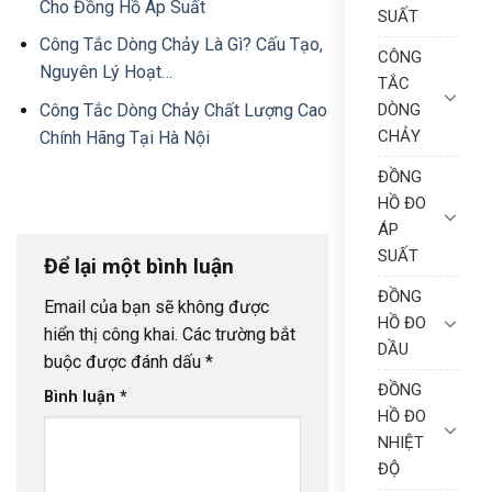
Cho Đồng Hồ Áp Suất
SUẤT
Công Tắc Dòng Chảy Là Gì? Cấu Tạo,
CÔNG
Nguyên Lý Hoạt…
TẮC
Công Tắc Dòng Chảy Chất Lượng Cao
DÒNG
CHẢY
Chính Hãng Tại Hà Nội
ĐỒNG
HỒ ĐO
ÁP
SUẤT
Để lại một bình luận
ĐỒNG
Email của bạn sẽ không được
HỒ ĐO
hiển thị công khai.
Các trường bắt
DẦU
buộc được đánh dấu
*
ĐỒNG
Bình luận
*
HỒ ĐO
NHIỆT
ĐỘ