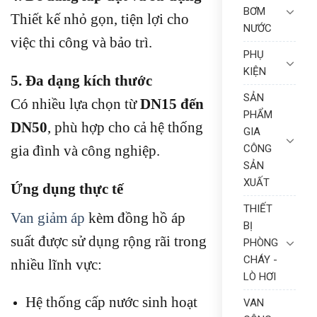
BƠM
Thiết kế nhỏ gọn, tiện lợi cho
NƯỚC
việc thi công và bảo trì.
PHỤ
KIỆN
5. Đa dạng kích thước
SẢN
Có nhiều lựa chọn từ
DN15 đến
PHẨM
DN50
, phù hợp cho cả hệ thống
GIA
gia đình và công nghiệp.
CÔNG
SẢN
XUẤT
Ứng dụng thực tế
THIẾT
Van giảm áp
kèm đồng hồ áp
BỊ
suất được sử dụng rộng rãi trong
PHÒNG
CHÁY -
nhiều lĩnh vực:
LÒ HƠI
Hệ thống cấp nước sinh hoạt
VAN