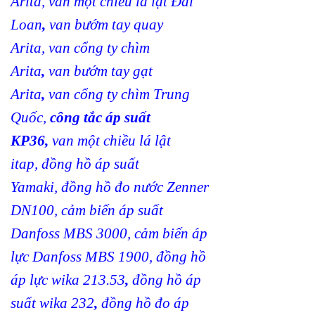
Arita
,
van một chiều lá lật Đài
Loan
,
van bướm tay quay
Arita
,
van cổng ty chìm
Arita
,
van bướm tay gạt
Arita
,
van cổng ty chìm Trung
Quốc
,
công tắc áp suất
KP36
,
van một chiều lá lật
itap
,
đồng hồ áp suất
Yamaki
,
đồng hồ đo nước Zenner
DN100
,
cảm biến áp suất
Danfoss MBS 3000
,
cảm biến áp
lực Danfoss MBS 1900
,
đồng hồ
áp lực wika 213.53
,
đồng hồ áp
suất wika 232
,
đồng hồ đo áp