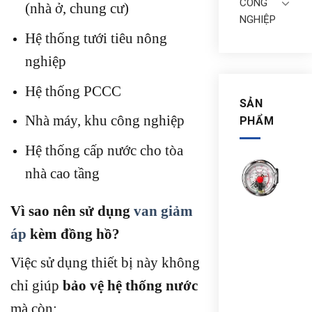
CÔNG
(nhà ở, chung cư)
NGHIỆP
Hệ thống tưới tiêu nông
nghiệp
Hệ thống PCCC
SẢN
Nhà máy, khu công nghiệp
PHẨM
Hệ thống cấp nước cho tòa
ĐỒ
nhà cao tầng
HỒ
ĐO
ÁP
Vì sao nên sử dụng
van giảm
SUẤ
3
áp
kèm đồng hồ?
KIM
TRU
Việc sử dụng thiết bị này không
QUỐ
Y10
chỉ giúp
bảo vệ hệ thống nước
25M
mà còn:
CH