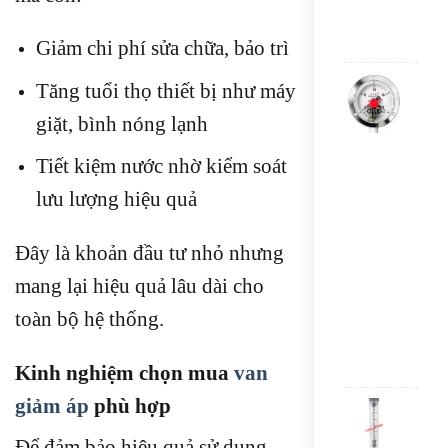
SAU
Giảm chi phí sửa chữa, bảo trì
Đượ
hạn
ĐỒ
Tăng tuổi thọ thiết bị như máy
sao
HỒ
ĐO
giặt, bình nóng lạnh
ÁP
SUẤ
Tiết kiệm nước nhờ kiểm soát
3
KIM
lưu lượng hiệu quả
TRU
QUỐ
Đây là khoản đầu tư nhỏ nhưng
CH
ĐỨ
mang lại hiệu quả lâu dài cho
Y10
400
toàn bộ hệ thống.
-
CÓ
VÀN
Kinh nghiệm chọn mua
van
giảm áp
phù hợp
Lưu
lượ
Để đảm bảo hiệu quả sử dụng,
kế