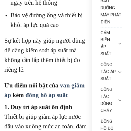
BẢO
ngay trên hệ thống
DƯỠNG
Bảo vệ đường ống và thiết bị
MÁY PHÁT
ĐIỆN
khỏi áp lực quá cao
CẢM
Sự kết hợp này giúp người dùng
BIẾN
ÁP
dễ dàng kiểm soát áp suất mà
SUẤT
không cần lắp thêm thiết bị đo
CÔNG
riêng lẻ.
TẮC ÁP
SUẤT
Ưu điểm nổi bật của
van giảm
CÔNG
áp
kèm
đồng hồ áp suất
TẮC
DÒNG
1. Duy trì áp suất ổn định
CHẢY
Thiết bị giúp giảm áp lực nước
ĐỒNG
đầu vào xuống mức an toàn, đảm
HỒ ĐO