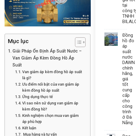
tại
công t
TNHH
BILAL
Đồng
Mục lục
hồ đo
áp
Giải Pháp Ổn Định Áp Suất Nước –
suất
nước
Van Giảm Áp Kèm Đồng Hồ Áp
DAWN
Suất
chính
Van giảm áp kèm đồng hồ áp suất
hãng,
là gì?
giá
tốt
Ưu điểm nổi bật của van giảm áp
cung
kèm đồng hồ áp suất
cấp
Ứng dụng thực tế
cho
Vì sao nên sử dụng van giảm áp
công
kèm đồng hồ?
trình
Kinh nghiệm chọn mua van giảm
ở Đà
áp phù hợp
Nẵng
Kết luận
Mua hàng và tư vấn