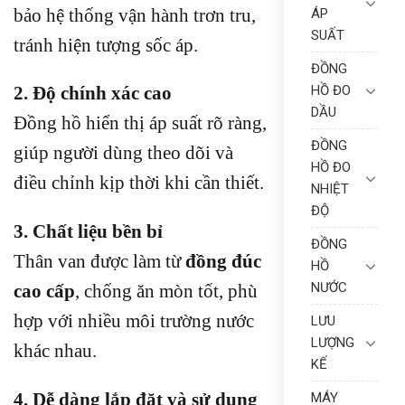
bảo hệ thống vận hành trơn tru,
ÁP
SUẤT
tránh hiện tượng sốc áp.
ĐỒNG
HỒ ĐO
2. Độ chính xác cao
DẦU
Đồng hồ hiển thị áp suất rõ ràng,
ĐỒNG
giúp người dùng theo dõi và
HỒ ĐO
điều chỉnh kịp thời khi cần thiết.
NHIỆT
ĐỘ
3. Chất liệu bền bỉ
ĐỒNG
Thân van được làm từ
đồng đúc
HỒ
NƯỚC
cao cấp
, chống ăn mòn tốt, phù
hợp với nhiều môi trường nước
LƯU
LƯỢNG
khác nhau.
KẾ
4. Dễ dàng lắp đặt và sử dụng
MÁY