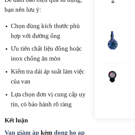
LZM
bạn nên lưu ý:
20G
100
100
Chọn đúng kích thước phù
VAN
hợp với đường ống
AN
TOÀ
Ưu tiên chất liệu đồng hoặc
MB
DN5
inox chống ăn mòn
ĐỒ
Kiểm tra dải áp suất làm việc
HỒ
SAF
của van
GAU
VỎ
Lựa chọn đơn vị cung cấp uy
NH
10K
tín, có bảo hành rõ ràng
Kết luận
Van giảm áp
kèm
dong ho ap