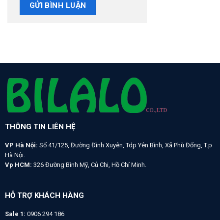
THÔNG TIN LIÊN HỆ
VP Hà Nội:
Số 41/125, Đường Đình Xuyên, Tdp Yên Bình, Xã Phù Đổng, T.p
Hà Nội.
Vp HCM:
326 Đường Bình Mỹ, Củ Chi, Hồ Chí Minh.
HỖ TRỢ KHÁCH HÀNG
Sale 1:
0906 294 186