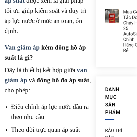
áp suất
được xem là giải pháp
tối ưu giúp kiểm soát và duy trì
Mua C
Tắc D
áp lực nước ở mức an toàn, ổn
Chảy 
25
định.
AutoS
Chính
Hãng G
Van giảm áp
kèm đồng hồ áp
Rẻ
suất là gì?
Đây là thiết bị kết hợp giữa
van
giảm áp
và
đồng hồ đo áp suất
,
DANH
cho phép:
MỤC
SẢN
Điều chỉnh áp lực nước đầu ra
PHẨM
theo nhu cầu
Theo dõi trực quan áp suất
BẢO TRÌ