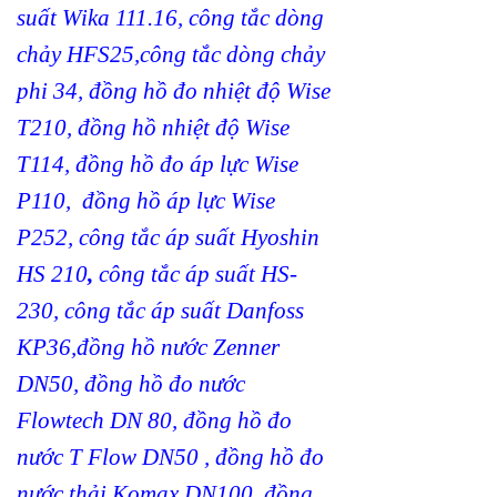
suất Wika 111.16
,
công tắc dòng
chảy HFS25
,
công tắc dòng chảy
phi 34
,
đồng hồ đo nhiệt độ Wise
T210
,
đồng hồ nhiệt độ Wise
T114
,
đồng hồ đo áp lực Wise
P110
,
đồng hồ áp lực Wise
P252
,
công tắc áp suất Hyoshin
HS 210
,
công tắc áp suất HS-
230
,
công tắc áp suất Danfoss
KP36
,
đồng hồ nước Zenner
DN50
,
đồng hồ đo nước
Flowtech DN 80
,
đồng hồ đo
nước T Flow DN50
,
đồng hồ đo
nước thải Komax DN100
,
đồng