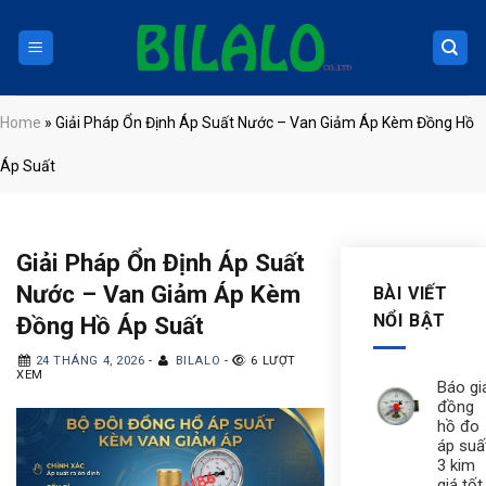
Skip
to
content
Home
»
Giải Pháp Ổn Định Áp Suất Nước – Van Giảm Áp Kèm Đồng Hồ
Áp Suất
Giải Pháp Ổn Định Áp Suất
Nước – Van Giảm Áp Kèm
BÀI VIẾT
NỔI BẬT
Đồng Hồ Áp Suất
24 THÁNG 4, 2026
-
BILALO
-
6 LƯỢT
XEM
Báo gi
đồng
hồ đo
áp suấ
3 kim
giá tốt