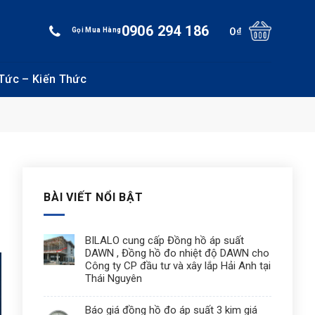
0906 294 186
0
₫
Gọi Mua Hàng
 Tức – Kiến Thức
BÀI VIẾT NỔI BẬT
BILALO cung cấp Đồng hồ áp suất
DAWN , Đồng hồ đo nhiệt độ DAWN cho
Công ty CP đầu tư và xây lắp Hải Anh tại
Thái Nguyên
Báo giá đồng hồ đo áp suất 3 kim giá