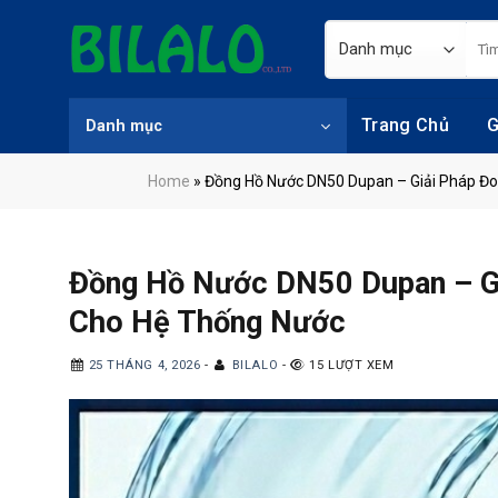
Skip
Tìm
to
kiếm
content
Trang Chủ
G
Danh mục
Home
»
Đồng Hồ Nước DN50 Dupan – Giải Pháp Đo
Đồng Hồ Nước DN50 Dupan – G
Cho Hệ Thống Nước
25 THÁNG 4, 2026
-
BILALO
-
15 LƯỢT XEM