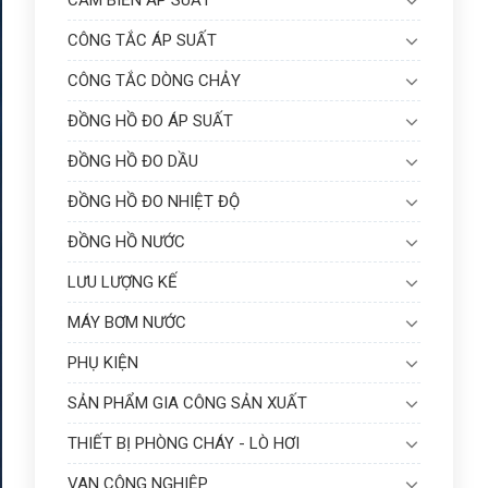
CẢM BIẾN ÁP SUẤT
CÔNG TẮC ÁP SUẤT
CÔNG TẮC DÒNG CHẢY
ĐỒNG HỒ ĐO ÁP SUẤT
ĐỒNG HỒ ĐO DẦU
ĐỒNG HỒ ĐO NHIỆT ĐỘ
ĐỒNG HỒ NƯỚC
LƯU LƯỢNG KẾ
MÁY BƠM NƯỚC
PHỤ KIỆN
SẢN PHẨM GIA CÔNG SẢN XUẤT
THIẾT BỊ PHÒNG CHÁY - LÒ HƠI
VAN CÔNG NGHIỆP