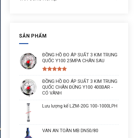
SẢN PHẨM
ĐỒNG HỒ ĐO ÁP SUẤT 3 KIM TRUNG
QUỐC Y100 25MPA CHÂN SAU
Được xếp
hạng
ĐỒNG HỒ ĐO ÁP SUẤT 3 KIM TRUNG
5
5
sao
QUỐC CHÂN ĐỨNG Y100 400BAR -
CÓ VÀNH
Lưu lượng kế LZM-20G 100-1000LPH
VAN AN TOÀN MB DN50/80