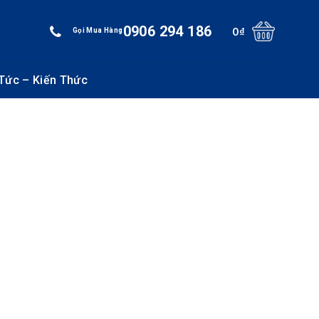
0906 294 186
0
₫
Gọi Mua Hàng
 Tức – Kiến Thức