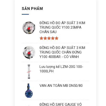
SẢN PHẨM
ĐỒNG HỒ ĐO ÁP SUẤT 3 KIM
TRUNG QUỐC Y100 25MPA
CHÂN SAU
Được xếp
hạng
ĐỒNG HỒ ĐO ÁP SUẤT 3 KIM
5
5
sao
TRUNG QUỐC CHÂN ĐỨNG
Y100 400BAR - CÓ VÀNH
Lưu lượng kế LZM-20G 100-
1000LPH
VAN AN TOÀN MB DN50/80
ĐỒNG HỒ SAFE GAUGE VỎ