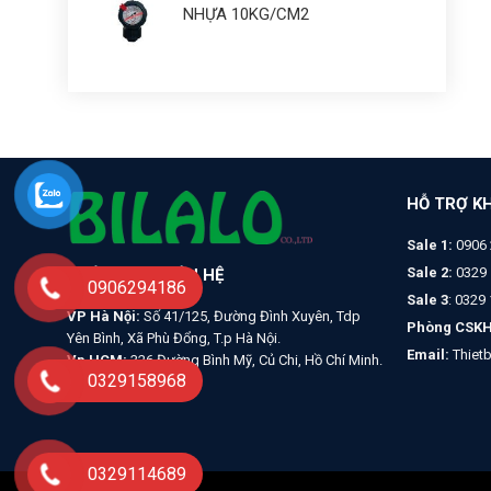
NHỰA 10KG/CM2
HỖ TRỢ K
Sale 1:
0906 
Sale 2:
0329 
THÔNG TIN LIÊN HỆ
0906294186
Sale 3
: 0329
VP Hà Nội:
Số 41/125, Đường Đình Xuyên, Tdp
Phòng CSKH
Yên Bình, Xã Phù Đổng, T.p Hà Nội.
Email:
Thiet
Vp HCM:
326 Đường Bình Mỹ, Củ Chi, Hồ Chí Minh.
0329158968
0329114689