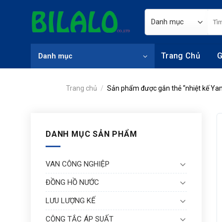
Skip
Tìm
to
kiếm
content
Trang Chủ
G
Danh mục
Trang chủ
/
Sản phẩm được gắn thẻ “nhiệt kế Ya
DANH MỤC SẢN PHẨM
VAN CÔNG NGHIỆP
ĐỒNG HỒ NƯỚC
LƯU LƯỢNG KẾ
CÔNG TẮC ÁP SUẤT