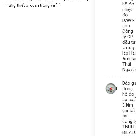
hồ đo
những thiết bị quan trọng và [...]
nhiệt
độ
DAWN
cho
Công
ty CP
đầu tư
và xây
lắp Hải
Anh tạ
Thái
Nguyê
Báo gi
đồng
hồ đo
áp suấ
3 kim
giá tốt
tại
công t
TNHH
BILAL