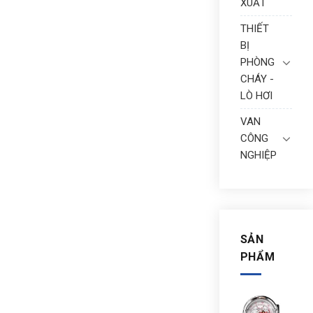
XUẤT
THIẾT
BỊ
PHÒNG
CHÁY -
LÒ HƠI
VAN
CÔNG
NGHIỆP
SẢN
PHẨM
ĐỒ
HỒ