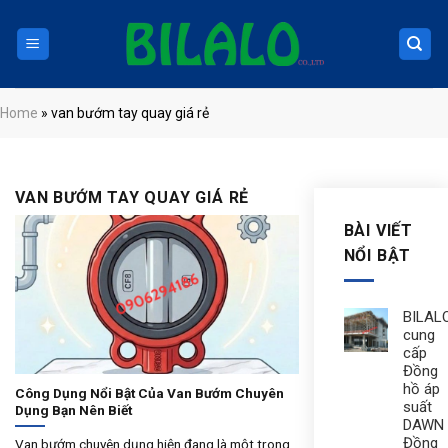
Skip
to
content
Home
»
van bướm tay quay giá rẻ
VAN BƯỚM TAY QUAY GIÁ RẺ
BÀI VIẾT
NỔI BẬT
BILAL
cung
cấp
Đồng
hồ áp
Công Dụng Nổi Bật Của Van Bướm Chuyên
suất
Dụng Bạn Nên Biết
DAWN 
Đồng
Van bướm chuyên dụng hiện đang là một trong