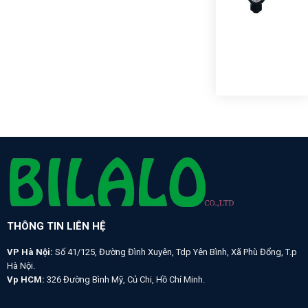
SAF
GAU
VỎ
NH
10K
THÔNG TIN LIÊN HỆ
VP Hà Nội:
Số 41/125, Đường Đình Xuyên, Tdp Yên Bình, Xã Phù Đổng, T.p
Hà Nội.
Vp HCM:
326 Đường Bình Mỹ, Củ Chi, Hồ Chí Minh.