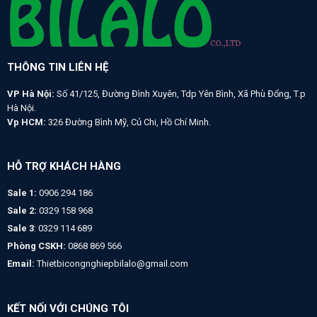
THÔNG TIN LIÊN HỆ
VP Hà Nội:
Số 41/125, Đường Đình Xuyên, Tdp Yên Bình, Xã Phù Đổng, T.p
Hà Nội.
Vp HCM:
326 Đường Bình Mỹ, Củ Chi, Hồ Chí Minh.
HỖ TRỢ KHÁCH HÀNG
Sale 1:
0906 294 186
Sale 2:
0329 158 968
Sale 3
: 0329 114 689
Phòng CSKH:
0868 869 566
Email:
Thietbicongnghiepbilalo@gmail.com
KẾT NỐI VỚI CHÚNG TÔI