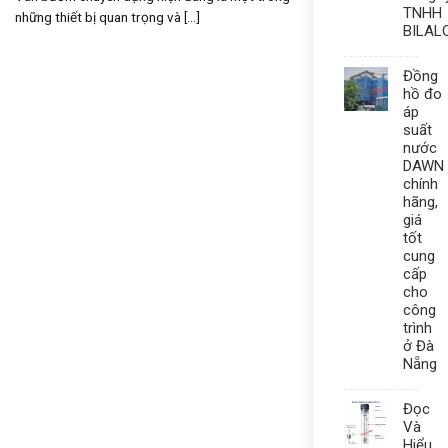
TNHH
những thiết bị quan trọng và [...]
BILAL
Đồng
hồ đo
áp
suất
nước
DAWN
chính
hãng,
giá
tốt
cung
cấp
cho
công
trình
ở Đà
Nẵng
Đọc
Và
Hiểu