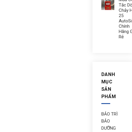
Tắc D
Chảy 
25
AutoS
Chính
Hãng G
Rẻ
DANH
MỤC
SẢN
PHẨM
BẢO TRÌ
BẢO
DƯỠNG