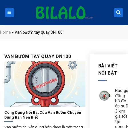
Skip
to
content
Home
»
Van bướm tay quay DN100
VAN BƯỚM TAY QUAY DN100
BÀI VIẾT
NỔI BẬT
Báo gi
đồng
hồ đo
áp suấ
3 kim
Công Dụng Nổi Bật Của Van Bướm Chuyên
giá tốt
Dụng Bạn Nên Biết
tại
công t
Van bướm chuyên dụng hiện đang là một trong