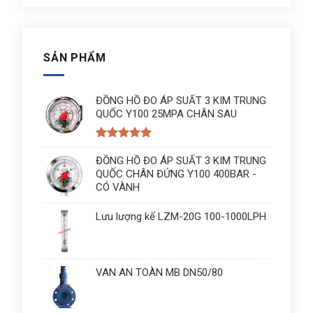
SẢN PHẨM
ĐỒNG HỒ ĐO ÁP SUẤT 3 KIM TRUNG
QUỐC Y100 25MPA CHÂN SAU
Được xếp
hạng
ĐỒNG HỒ ĐO ÁP SUẤT 3 KIM TRUNG
5
5
sao
QUỐC CHÂN ĐỨNG Y100 400BAR -
CÓ VÀNH
Lưu lượng kế LZM-20G 100-1000LPH
VAN AN TOÀN MB DN50/80