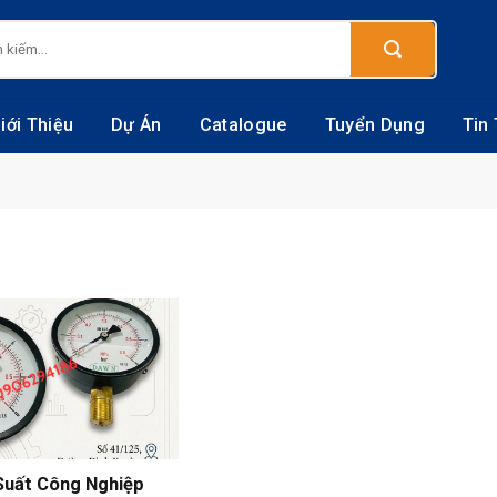
:
iới Thiệu
Dự Án
Catalogue
Tuyển Dụng
Tin
Suất Công Nghiệp