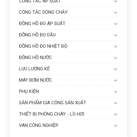
CÔNG TẮC ÁP SUẤT
CÔNG TẮC DÒNG CHẢY
ĐỒNG HỒ ĐO ÁP SUẤT
ĐỒNG HỒ ĐO DẦU
ĐỒNG HỒ ĐO NHIỆT ĐỘ
ĐỒNG HỒ NƯỚC
LƯU LƯỢNG KẾ
MÁY BƠM NƯỚC
PHỤ KIỆN
SẢN PHẨM GIA CÔNG SẢN XUẤT
THIẾT BỊ PHÒNG CHÁY - LÒ HƠI
VAN CÔNG NGHIỆP