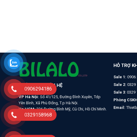
HỖ TRỢ K
Sale 1:
0906 
Sale 2:
0329 
THÔNG TIN LIÊN HỆ
0906294186
Sale 3
: 0329
VP Hà Nội:
Số 41/125, Đường Đình Xuyên, Tdp
Phòng CSKH
Yên Bình, Xã Phù Đổng, T.p Hà Nội.
Email:
Thiet
Vp HCM:
326 Đường Bình Mỹ, Củ Chi, Hồ Chí Minh.
0329158968