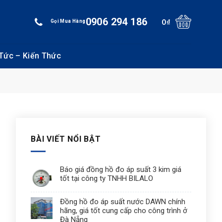
0906 294 186
0
₫
Gọi Mua Hàng
 Tức – Kiến Thức
BÀI VIẾT NỔI BẬT
Báo giá đồng hồ đo áp suất 3 kim giá
tốt tại công ty TNHH BILALO
Đồng hồ đo áp suất nước DAWN chính
hãng, giá tốt cung cấp cho công trình ở
Đà Nẵng