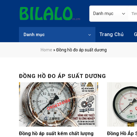
Skip
Tìm
to
kiếm
content
Trang Chủ
G
Danh mục
Home
»
Đồng hồ đo áp suất dương
ĐỒNG HỒ ĐO ÁP SUẤT DƯƠNG
Đồng hồ áp suất kém chất lượng
Đồng Hồ Áp 