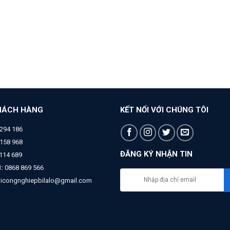
HÁCH HÀNG
KẾT NỐI VỚI CHÚNG TÔI
294 186
158 968
ĐĂNG KÝ NHẬN TIN
 114 689
:
0868 869 566
bicongnghiepbilalo@gmail.com