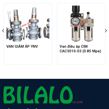
VAN GIẢM ÁP YNV
Van điều áp CIM
CAC3010-03 (0.85 Mpa)