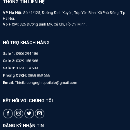
THÔNG TIN LIÊN HỆ
VP Hà Nội:
Số 41/125, Đường Đình Xuyên, Tdp Yên Bình, Xã Phù Đổng, T.p
Hà Nội.
Vp HCM:
326 Đường Bình Mỹ, Củ Chi, Hồ Chí Minh.
HỖ TRỢ KHÁCH HÀNG
Sale 1:
0906 294 186
Sale 2:
0329 158 968
Sale 3
: 0329 114 689
Phòng CSKH:
0868 869 566
Email:
Thietbicongnghiepbilalo@gmail.com
KẾT NỐI VỚI CHÚNG TÔI
ĐĂNG KÝ NHẬN TIN