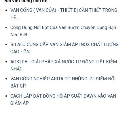
Bài viết cùng chủ đề
VAN CỔNG ( VAN CỬA) - THIẾT BỊ CẦN THIẾT TRONG
HỆ…
Công Dụng Nổi Bật Của Van Bướm Chuyên Dụng Bạn
Nên Biết
BILALO CUNG CẤP VAN GIẢM ÁP INOX CHẤT LƯỢNG
CAO - ỔN…
AOK20B - GIẢI PHÁP XẢ NƯỚC TỰ ĐỘNG TIẾT KIỆM
NHẤT…
VAN CÔNG NGHIỆP ARITA CÓ NHỮNG ƯU ĐIỂM NỔI
BẬT GÌ?
CÁCH LẮP ĐẶT ĐỒNG HỒ ÁP SUẤT DAWN VÀO VAN
GIẢM ÁP