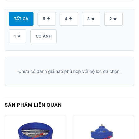
TẤT CẢ
5 ★
4 ★
3 ★
2 ★
1 ★
CÓ ẢNH
Chưa có đánh giá nào phù hợp với bộ lọc đã chọn.
SẢN PHẨM LIÊN QUAN