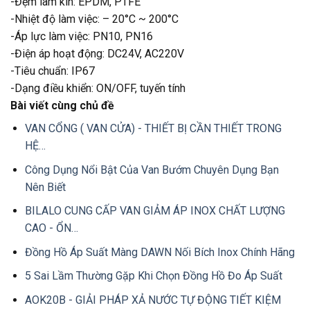
-Đệm làm kín: EPDM, PTFE
-Nhiệt độ làm việc: – 20°C ~ 200°C
-Áp lực làm việc: PN10, PN16
-Điện áp hoạt động: DC24V, AC220V
-Tiêu chuẩn: IP67
-Dạng điều khiển: ON/OFF, tuyến tính
Bài viết cùng chủ đề
VAN CỔNG ( VAN CỬA) - THIẾT BỊ CẦN THIẾT TRONG
HỆ…
Công Dụng Nổi Bật Của Van Bướm Chuyên Dụng Bạn
Nên Biết
BILALO CUNG CẤP VAN GIẢM ÁP INOX CHẤT LƯỢNG
CAO - ỔN…
Đồng Hồ Áp Suất Màng DAWN Nối Bích Inox Chính Hãng
5 Sai Lầm Thường Gặp Khi Chọn Đồng Hồ Đo Áp Suất
AOK20B - GIẢI PHÁP XẢ NƯỚC TỰ ĐỘNG TIẾT KIỆM