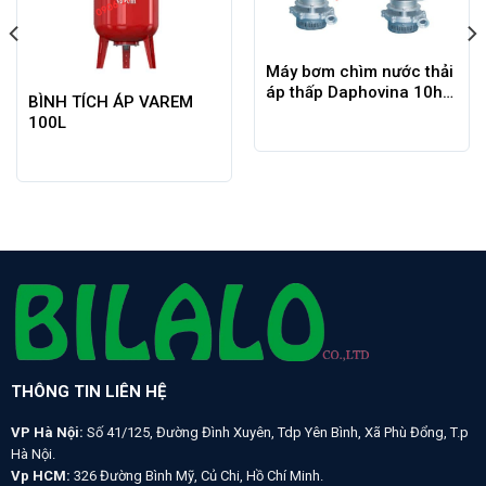
Máy bơm chìm nước thải
áp thấp Daphovina 10hp
BÌNH TÍCH ÁP VAREM
– 7.5KW
100L
THÔNG TIN LIÊN HỆ
VP Hà Nội:
Số 41/125, Đường Đình Xuyên, Tdp Yên Bình, Xã Phù Đổng, T.p
Hà Nội.
Vp HCM:
326 Đường Bình Mỹ, Củ Chi, Hồ Chí Minh.