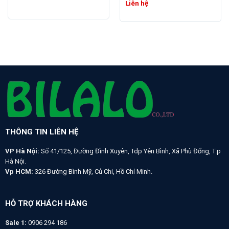
Liên hệ
THÔNG TIN LIÊN HỆ
VP Hà Nội:
Số 41/125, Đường Đình Xuyên, Tdp Yên Bình, Xã Phù Đổng, T.p
Hà Nội.
Vp HCM:
326 Đường Bình Mỹ, Củ Chi, Hồ Chí Minh.
HỖ TRỢ KHÁCH HÀNG
Sale 1:
0906 294 186