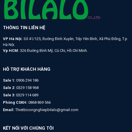
THÔNG TIN LIÊN HỆ
VP Hà Nội:
Số 41/125, Đường Đình Xuyên, Tdp Yên Bình, Xã Phù Đổng, T.p
Hà Nội.
Vp HCM:
326 Đường Bình Mỹ, Củ Chi, Hồ Chí Minh.
HỖ TRỢ KHÁCH HÀNG
Sale 1:
0906 294 186
Sale 2:
0329 158 968
Sale 3
: 0329 114 689
Phòng CSKH:
0868 869 566
Email:
Thietbicongnghiepbilalo@gmail.com
KẾT NỐI VỚI CHÚNG TÔI