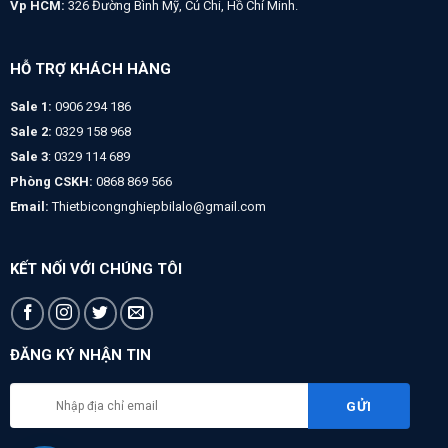
Vp HCM:
326 Đường Bình Mỹ, Củ Chi, Hồ Chí Minh.
HỖ TRỢ KHÁCH HÀNG
Sale 1:
0906 294 186
Sale 2:
0329 158 968
Sale 3
: 0329 114 689
Phòng CSKH:
0868 869 566
Email:
Thietbicongnghiepbilalo@gmail.com
KẾT NỐI VỚI CHÚNG TÔI
ĐĂNG KÝ NHẬN TIN