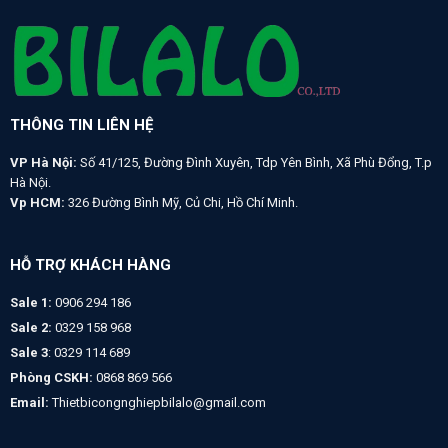
THÔNG TIN LIÊN HỆ
VP Hà Nội:
Số 41/125, Đường Đình Xuyên, Tdp Yên Bình, Xã Phù Đổng, T.p
Hà Nội.
Vp HCM:
326 Đường Bình Mỹ, Củ Chi, Hồ Chí Minh.
HỖ TRỢ KHÁCH HÀNG
Sale 1:
0906 294 186
Sale 2:
0329 158 968
Sale 3
: 0329 114 689
Phòng CSKH:
0868 869 566
Email:
Thietbicongnghiepbilalo@gmail.com